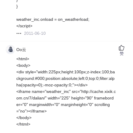
}
weather_inc.onload = on_weatherload;
</script>
2011-06-10
Oo云
赞
<html>
<body>
<div style="width:225px;height:100px;z-index:100;ba
ckground:#000;position:absolute;left:0;top:0;filter:alp
ha(opacity=0);-moz-opacity:0;"></div>
<iframe name="weather_inc" src="http://cache.xixik.c
om.cn/7/dalian/" width="225" height="90" framebord
er="0" marginwidth="0" marginheight="0" scrolling
="no"></iframe>
</body>
</html>