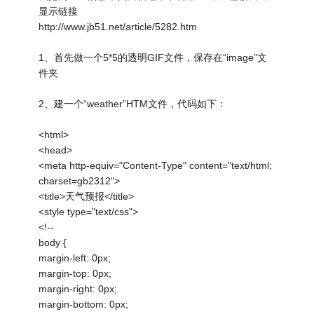
显示链接
http://www.jb51.net/article/5282.htm
1、首先做一个5*5的透明GIF文件，保存在“image”文
件夹
2、建一个“weather”HTM文件，代码如下：
<html>
<head>
<meta http-equiv="Content-Type" content="text/html;
charset=gb2312">
<title>天气预报</title>
<style type="text/css">
<!--
body {
margin-left: 0px;
margin-top: 0px;
margin-right: 0px;
margin-bottom: 0px;