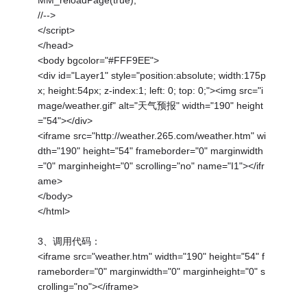
MM_reloadPage(true);
//-->
</script>
</head>
<body bgcolor="#FFF9EE">
<div id="Layer1" style="position:absolute; width:175p
x; height:54px; z-index:1; left: 0; top: 0;"><img src="i
mage/weather.gif" alt="天气预报" width="190" height
="54"></div>
<iframe src="http://weather.265.com/weather.htm" wi
dth="190" height="54" frameborder="0" marginwidth
="0" marginheight="0" scrolling="no" name="I1"></ifr
ame>
</body>
</html>
3、调用代码：
<iframe src="weather.htm" width="190" height="54" f
rameborder="0" marginwidth="0" marginheight="0" s
crolling="no"></iframe>