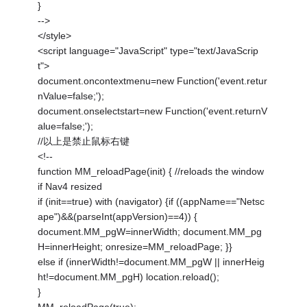
}
-->
</style>
<script language="JavaScript" type="text/JavaScrip
t">
document.oncontextmenu=new Function('event.retur
nValue=false;');
document.onselectstart=new Function('event.returnV
alue=false;');
//以上是禁止鼠标右键
<!--
function MM_reloadPage(init) { //reloads the window
if Nav4 resized
if (init==true) with (navigator) {if ((appName=="Netsc
ape")&&(parseInt(appVersion)==4)) {
document.MM_pgW=innerWidth; document.MM_pg
H=innerHeight; onresize=MM_reloadPage; }}
else if (innerWidth!=document.MM_pgW || innerHeig
ht!=document.MM_pgH) location.reload();
}