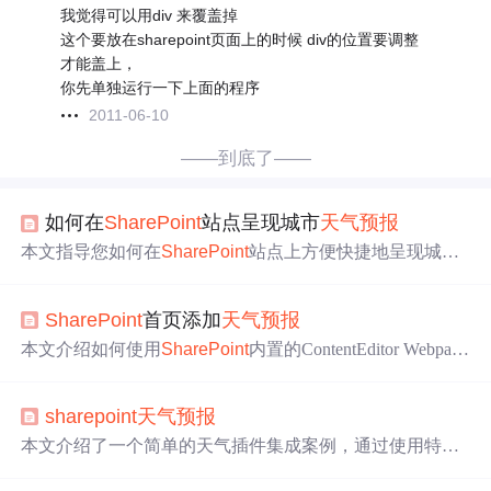
我觉得可以用div 来覆盖掉
这个要放在sharepoint页面上的时候 div的位置要调整
才能盖上，
你先单独运行一下上面的程序
2011-06-10
——到底了——
如何在
SharePoint
站点呈现城市
天气预报
本文指导您如何在
SharePoint
站点上方便快捷地呈现城市
天气预报
，包括从中国网站点获取免费
天气预报
代码，选
择样式并复制代码，然后在
SharePoint
站点中插入Web部
SharePoint
首页添加
天气预报
件，使用HTML源代码粘贴代码并调整Web部件属性。
本文介绍如何使用
SharePoint
内置的ContentEditor Webpart
在网站主页上添加显示
天气预报
的功能。通过简单配置，
可以轻松地为不同城市展示实时天气信息。
sharepoint
天气预报
本文介绍了一个简单的天气插件集成案例，通过使用特定
的iframe代码，可以在网页中嵌入
天气预报
功能。