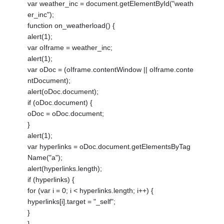
var weather_inc = document.getElementById("weath
er_inc");
function on_weatherload() {
alert(1);
var oIframe = weather_inc;
alert(1);
var oDoc = (oIframe.contentWindow || oIframe.conte
ntDocument);
alert(oDoc.document);
if (oDoc.document) {
oDoc = oDoc.document;
}
alert(1);
var hyperlinks = oDoc.document.getElementsByTag
Name("a");
alert(hyperlinks.length);
if (hyperlinks) {
for (var i = 0; i < hyperlinks.length; i++) {
hyperlinks[i].target = "_self";
}
}