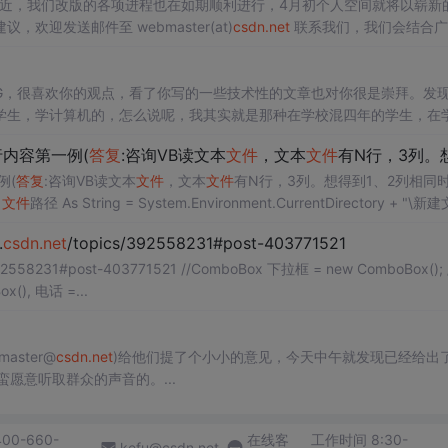
迎发送邮件至 webmaster(at)
csdn
.net
联系我们，我们会结合广
户的建议持续进行改进，给大家提供更为优质的产品跟服务。 之前我们已经给大家介绍过新版个人空间中个人中心和个人主页
BLOG，很喜欢你的观点，看了你写的一些技术性的文章也对你很是崇拜。发
学生，学计算机的，怎么说呢，我其实就是那种在学校混四年的学生，在
模不大也不小。问题：首先我在学校学的是c和c++，我刚到公司的时候
内容第一例(
答复
:咨询VB读文本
文件
，文本
文件
有N行，3列。想得到1、2列相同时。3列的值求和)http
例(
答复
:咨询VB读文本
文件
，文本
文件
有N行，3列。想得到1、2列相同
im
文件
路径 As String = System.Environment.CurrentDirectory + "\新
.
csdn
.net
/topics/392558231#post-403771521
ost-403771521 //ComboBox 下拉框 = new ComboBox(); //Lis
ew TextBox(), 电话 =...
ster@
csdn
.net
)给他们提了个小小的意见，今天中午就发现已经给出了
到效果了： 不错不错，还是蛮愿意听取群众的声音的。...
400-660-
在线客
工作时间 8:30-
kefu@csdn.net