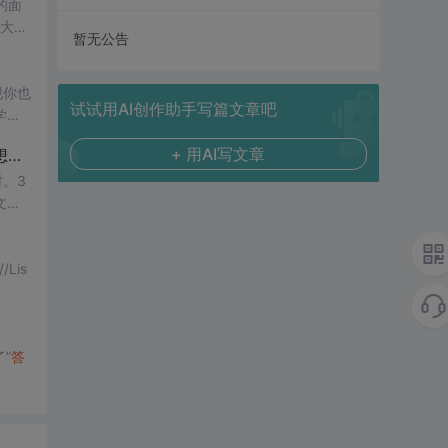
大用
暂无公告
现你也
试试用AI创作助手写篇文章吧
学校
跟着
+ 用AI写文章
://
bbs
.
csdn
.net
/topic
时。3
建文本
”
答