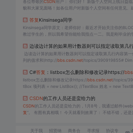
各位尊敬的
CSDN
用户： 你们好！ 新版个人空间上线日益临近，我们改版的各项进程也在如期顺利进行，4月初个人空间就将以崭新的面
貌和大家见面咯！如各位用户对新版个人空间有任何意见、建议，欢
答复
Kinsinsega同学
Kinsinsega同学原文：老师你好：最近才开始关注你的
教过学生的，所以我希望你能给我指点一二。我是刚毕业的
也基本是跷课玩游戏的那种，现在我在一家软件公司工作，规
边读边计算的如果用计数器则可以指定读取第几行
一个老师学习del
边读边计算的如果用计数器则可以指定读取第几行内容第一
列的值求和)http://
bbs
.
csdn
.net
/topics/390919855# D
文档.txt" Dim
C#
答复
：listbox怎么删除和修改记录https://
bbs
listbox怎么删除和修改记录https://
bbs
.
csdn
.net
/topics/392558231#p
tBox 项列表 = new ListBox(); //TextBox 姓名 = n
CSDN
的工作人员还是蛮给力的
CSDN
的工作人员还是蛮给力的，1月8号，我通过邮件(webma
复
“。 有图有真相哦！ 今天就看
关于我
招贤纳
商务合
寻求报
协议专