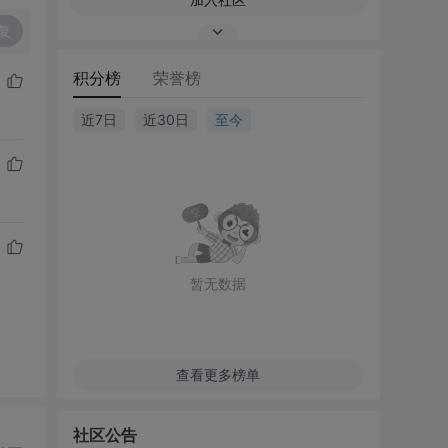
复
积分榜
荣誉榜
近7日
近30日
至今
暂无数据
查看更多榜单
社区公告