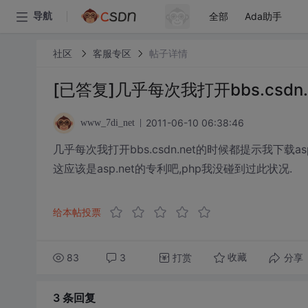
全部
Ada助手
导航
社区
客服专区
帖子详情
[已答复]几乎每次我打开bbs.csd
2011-06-10 06:38:46
www_7di_net
几乎每次我打开bbs.csdn.net的时候都提示我下载asp
这应该是asp.net的专利吧,php我没碰到过此状况.
给本帖投票
83
3
打赏
分享
收藏
3 条
回复