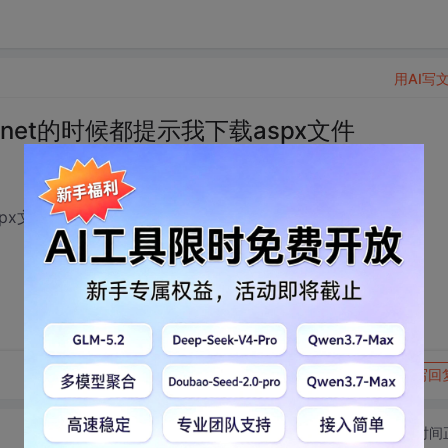
用AI写
n.net的时候都提示我下载aspx文件
x文件,我用的浏览器是firefox4
转发到动态
举报
写回
切换为时间