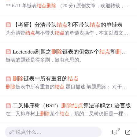
** 6-11 单链表
结点
删除
（20 分) 原创文章，欢迎转载，转
载时请附上
链接
： ** 本题要求实现两个函数，分别将读入
的数据存储为单链表、将链表中所有存储了某给定值的
结
【考研】分清带头
结点
和不带头
结点
的单链表
点
删除
。链表
结点
定义如下： struct ListNode { int data; List
Node *next; }; 函数接口定义： struct ListNode *readlist(); stru
为分清带
结点
与不带头
结点
的单链表操作，本文以图文和
ct ListNode...
表格形式描述了两者之间的区别。考研中，数据结构的单
链表操作是重要考点，其中，比较常考带头
结点
的链表操
Leetcodes刷题之
删除
链表的倒数N个
结点
和
删除
链
作。本文包含了带头
结点
的插入、
删除
、查找、用前插法
和后插法创建单链表等基本操作。【考研】数据结构考点
链表的题还是得多刷，挺有意思的。
——直接插入排序_住在阳光的心里的博客-CSDN博客【考
研】单链表相关算法（从基础到真题）_住在阳光的心里的
博客-CSDN博客。
删除
链表中所有重复的
结点
删除
链表中所有重复的
结点
题目描述 解题思路： 对于
删
除
类的问题需要特别注意的一个点就是链表的头节点，头
节点也可能是被
删除
的
结点
，所以一般在这种
删除
类的问
二叉排序树（BST）
删除
结点
算法详解之C语言版
题里面，我们都会给出一个伪头
结点
，为了防止传递二级
职责和你这种麻烦的情况出现，首先需要建立一个伪头
结
在二叉排序树上
删除
某个
结点
，后的二叉树仍旧是一棵二
点
。 接下来，就需要我们去遍历整个链表了，如果说当前
叉排序树。
删除
结点
主要包含了以下四种情形： 1）
删除
节点的值与他的下一个
结点
的值相等的话，那么他们两个
叶子
结点
2）
删除
只有左子树的
结点
3）
删除
只有右子树
2
说点什么…
就是都需要被
删除
的了，为了保证
删除
之后的链表仍然是
的
结点
4）
删除
左右子树均不空的
结点
** 针对第一种情