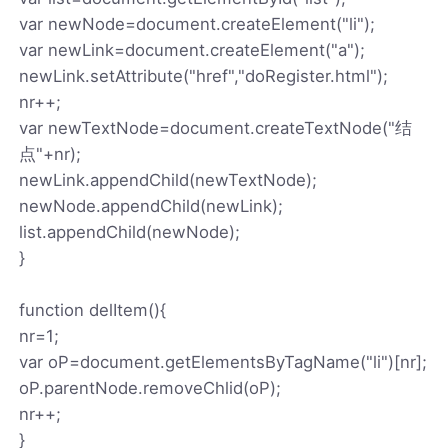
var newNode=document.createElement("li");
var newLink=document.createElement("a");
newLink.setAttribute("href","doRegister.html");
nr++;
var newTextNode=document.createTextNode("结
点"+nr);
newLink.appendChild(newTextNode);
newNode.appendChild(newLink);
list.appendChild(newNode);
}
function delItem(){
nr=1;
var oP=document.getElementsByTagName("li")[nr];
oP.parentNode.removeChlid(oP);
nr++;
}