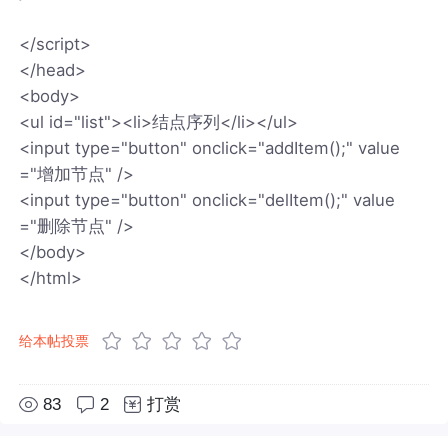
</script>
</head>
<body>
<ul id="list"><li>结点序列</li></ul>
<input type="button" onclick="addItem();" value
="增加节点" />
<input type="button" onclick="delItem();" value
="删除节点" />
</body>
</html>
给本帖投票
83
2
打赏