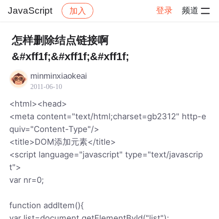
JavaScript
登录
频道
加入
帖子详情
社区
JavaScript
怎样删除结点链接啊
&#xff1f;&#xff1f;&#xff1f;
minminxiaokeai
2011-06-10
<html><head>
<meta content="text/html;charset=gb2312" http-e
quiv="Content-Type"/>
<title>DOM添加元素</title>
<script language="javascript" type="text/javascrip
t">
var nr=0;
function addItem(){
var list=document.getElementById("list");