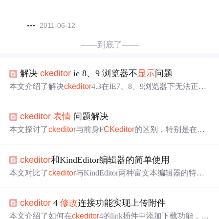
2011-06-12
——到底了——
解决
ckeditor
ie 8、9 浏览器不
显示
问题
本文介绍了解决
ckeditor
4.3在IE7、8、9浏览器下无法正常
显示
的问题。通过调整
ckeditor
.js文件中的样式引用，使编
辑器能在IE8和IE9中正常工作。
ckeditor
表情
问题解决
本文探讨了
ckeditor
与前身F
CKeditor
的区别，特别是在不
同浏览器版本支持方面，指出
ckeditor
对IE6支持不佳，建
议在国内环境中使用F
CKeditor
以获得更好的兼容性和问题
ckeditor
和KindEditor编辑器的简单使用
解决资源。
本文对比了
ckeditor
与KindEditor两种富文本编辑器的特
点。
ckeditor
易于调用且兼容性良好，但上传功能需自行定
义；KindEditor功能丰富，尤其是地图插入功能，但其兼容
ckeditor
4
修改
连接功能实现上传附件
性和调试相对复杂。
本文介绍了如何在
ckeditor
4的link插件中添加下载功能，通