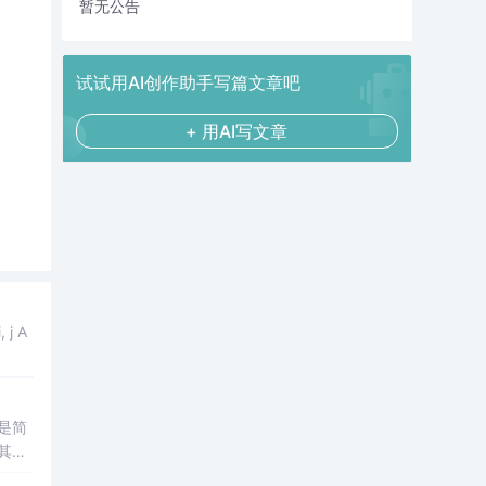
暂无公告
试试用AI创作助手写篇文章吧
+ 用AI写文章
j A
是简
其中
处理