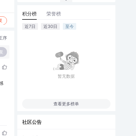
积分榜
荣誉榜
复
近7日
近30日
至今
正序
复
暂无数据
感
查看更多榜单
社区公告