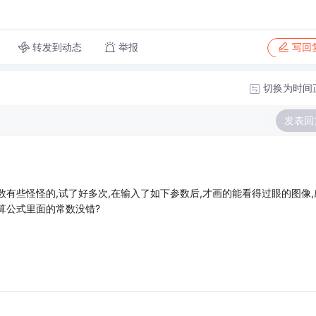
转发到动态
举报
写回
切换为时间
发表回
有些怪怪的,试了好多次,在输入了如下参数后,才画的能看得过眼的图像,
算公式里面的常数没错?