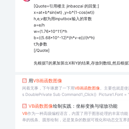
[Quote=引用楼主 jinbaozai 的回复:]
x=at+b*sin(wt) ,y=b*(1-cos(wt))
h,e,v都为用inputbox输入的常数
a=e/h
w=(1.76*10^11)*h
b=((5.68*10^-12)*(h*v-e))/(h*h)
t为参数
[/Quote]
先根据T的累加算出X和Y的结果,存放到数组,然后根据
用
VB
画
函数
图像
闲着无事，下午琢磨了一下用
VB
画
函数
图像
。主要也就是使用Pic
s DoublePrivate Sub Command1_Click() Picture1.Font = "t
VB
函数
图像
绘制实践：坐标变换与缩放功能
VB
作为一种高级编程语言，内置了用于图形处理的丰富功能
单的线条、圆形绘制，还是复杂的数据可视化和动态交互界
程序的流程由事件来控制。这些事件可以是来自用户的交互