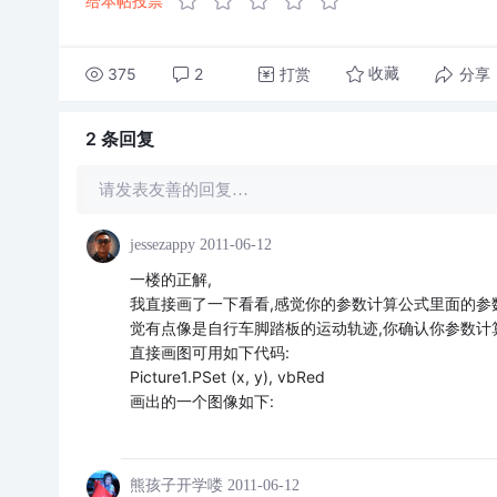
给本帖投票
375
2
打赏
分享
收藏
2 条
回复
请发表友善的回复…
jessezappy
2011-06-12
一楼的正解,
我直接画了一下看看,感觉你的参数计算公式里面的参数
觉有点像是自行车脚踏板的运动轨迹,你确认你参数计
直接画图可用如下代码:
Picture1.PSet (x, y), vbRed
画出的一个图像如下:
熊孩子开学喽
2011-06-12