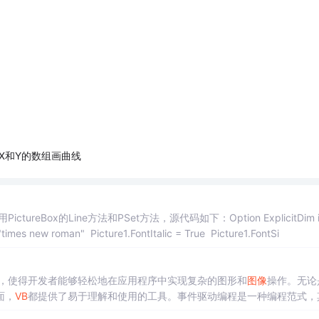
X和Y的数组画曲线
tureBox的Line方法和PSet方法，源代码如下：Option ExplicitDim i, 
imes new roman" Picture1.FontItalic = True Picture1.FontSi
，使得开发者能够轻松地在应用程序中实现复杂的图形和
图像
操作。无论
面，
VB
都提供了易于理解和使用的工具。事件驱动编程是一种编程范式，
（如鼠标点击、键盘输入）或系统通知。在事件驱动模型中，程序由事件