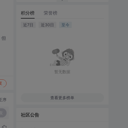
积分榜
荣誉榜
近7日
近30日
至今
 但
暂无数据
复
查看更多榜单
正序
复
社区公告