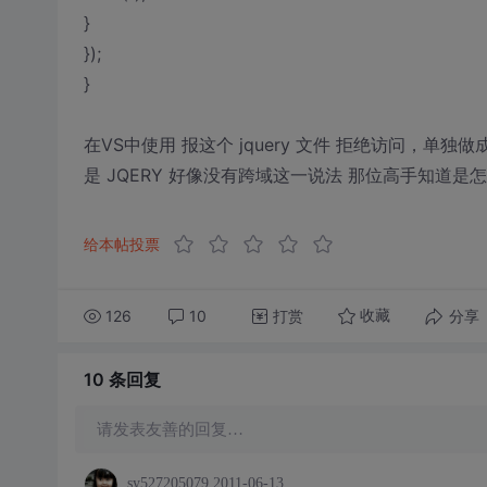
}
});
}
在VS中使用 报这个 jquery 文件 拒绝访问，单独
是 JQERY 好像没有跨域这一说法 那位高手知道是
给本帖投票
126
10
打赏
分享
收藏
10 条
回复
请发表友善的回复…
sy527205079
2011-06-13