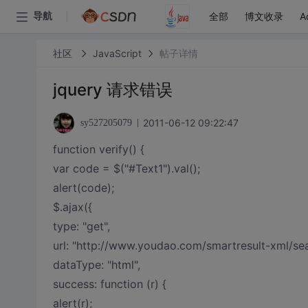
全部
博文收录
A
导航
社区
JavaScript
帖子详情
jquery 请求错误
2011-06-12 09:22:47
sy527205079
function verify() {
var code = $("#Text1").val();
alert(code);
$.ajax({
type: "get",
url: "http://www.youdao.com/smartresult-xml/se
dataType: "html",
success: function (r) {
alert(r);