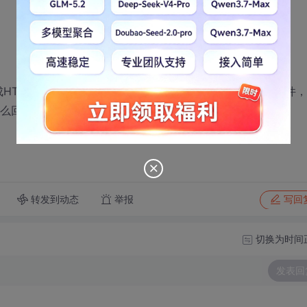
做成HTML 页面 就运行正常， 好像VS 中不能 请求项目外的文件，
怎么回事， 急求 在线等
转发到动态
举报
写回
切换为时间
发表回