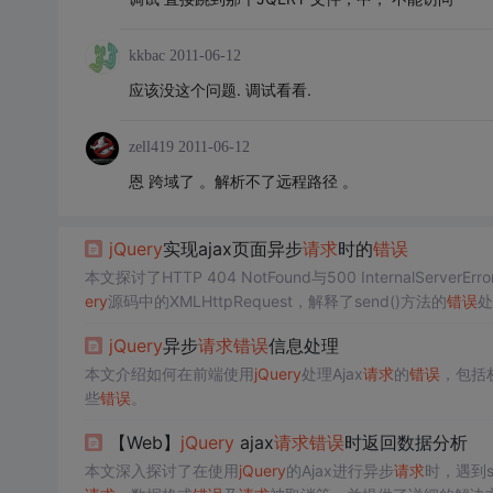
kkbac
2011-06-12
应该没这个问题. 调试看看.
zell419
2011-06-12
恩 跨域了 。解析不了远程路径 。
jQuery
实现ajax页面异步
请求
时的
错误
本文探讨了HTTP 404 NotFound与500 InternalServerErro
ery
源码中的XMLHttpRequest，解释了send()方法的
错误
处
创建XMLHttpRequest对象、设置
请求
参数、发送
请求
以及
jQuery
异步
请求
错误
信息处理
本文介绍如何在前端使用
jQuery
处理Ajax
请求
的
错误
，包括
些
错误
。
【Web】
jQuery
ajax
请求
错误
时返回数据分析
本文深入探讨了在使用
jQuery
的Ajax进行异步
请求
时，遇到st