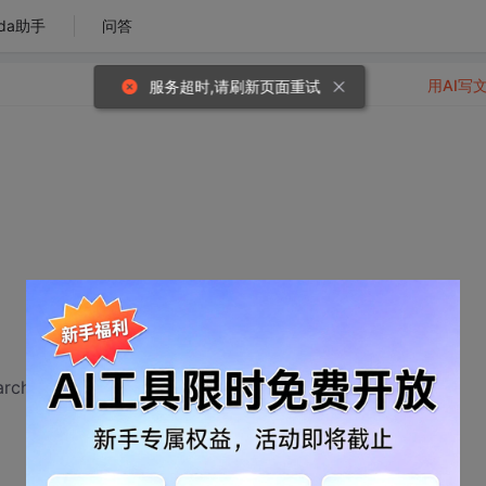
da助手
问答
用AI写
服务超时,请刷新页面重试
arch.s?type=id&q=" + code,