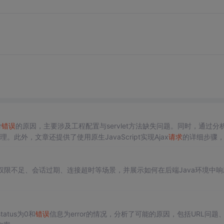
r
错误
的原因，主要涉及工程配置与servlet方法缺失问题。同时，通过分
理。此外，文章还提供了使用原生JavaScript实现Ajax
请求
的详细步骤
处理响应。
权限不足、会话过期、连接超时等场景，并展示如何在后端Java环境中响
atus为0和
错误
信息为error的情况，分析了可能的原因，包括URL问题