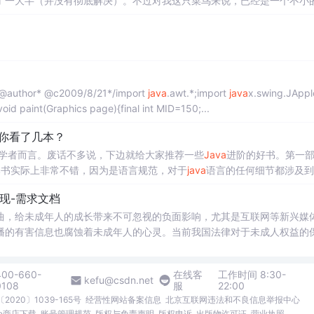
了一大半（并没有彻底解决）。不过对我这只菜鸟来说，已经是一个不小
age语句。今天晚上，我把包语句注释掉了，在Windows的命令
 @author* @c2009/8/21*/import
java
.awt.*;import
java
x.swing.JAppl
d paint(Graphics page){final int MID=150;...
你看了几本？
学者而言。废话不多说，下边就给大家推荐一些
Java
进阶的好书。第一
本书实际上非常不错，因为是语言规范，对于
java
语言的任何细节都涉及到
在遇到语法上的问题时，有时直接查这本书比在网上到处搜的效率要高）
现-需求文档
曲，给未成年人的成长带来不可忽视的负面影响，尤其是互联网等新兴媒
播的有害信息也腐蚀着未成年人的心灵。当前我国法律对于未成人权益的保
上保护其合法权益,其二,则是为了尽可能地减少未成年人进行犯罪活动.对于
切实保障其权益,使之免受不法侵害,进而能够使身心健康成长。
400-660-
在线客
工作时间 8:30-
kefu@csdn.net
0108
服
22:00
2020〕1039-165号
经营性网站备案信息
北京互联网违法和不良信息举报中心
me商店下载
账号管理规范
版权与免责声明
版权申诉
出版物许可证
营业执照