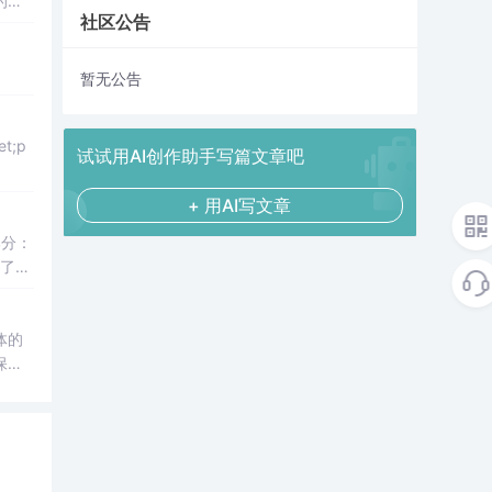
的进
社区公告
暂无公告
et;p
试试用AI创作助手写篇文章吧
+ 用AI写文章
部分：
了，
。翻
体的
护,
未成