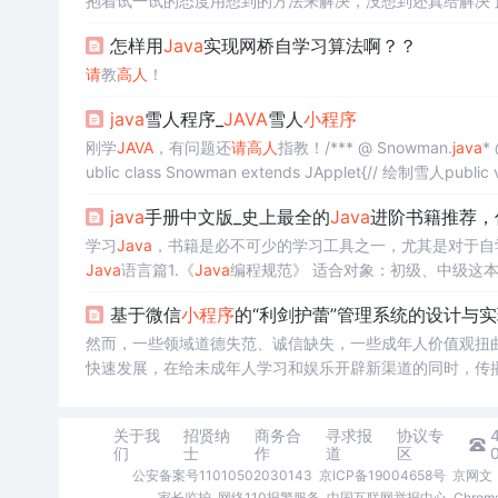
抱着试一试的态度用想到的方法来解决，没想到还真给解决
步啦。我以前是用的eclipse开发的，故.
java
文件中有pack
怎样用
Java
实现网桥自学习算法啊？？
请
教
高人
！
java
雪人程序_
JAVA
雪人
小程序
刚学
JAVA
，有问题还
请
高人
指教！/*** @ Snowman.
java
*
ublic class Snowman extends JApplet{// 绘制雪人public voi
java
手册中文版_史上最全的
Java
进阶书籍推荐，
学习
Java
，书籍是必不可少的学习工具之一，尤其是对于自
Java
语言篇1.《
Java
编程规范》 适合对象：初级、中级这
关于语法层面的任何问题都可以在这本书上找到答案（这样
基于微信
小程序
的“利剑护蕾”管理系统的设计与实
译的其实还不错，...
然而，一些领域道德失范、诚信缺失，一些成年人价值观扭
快速发展，在给未成年人学习和娱乐开辟新渠道的同时，传
主要有两个目的.其一,是从社会,家庭,学校,网络等多个角度
年的保护,就是需要在家庭,学校,社会,网络以及司法等维度,
关于我
招贤纳
商务合
寻求报
协议专
们
士
作
道
区
公安备案号11010502030143
京ICP备19004658号
京网文〔
家长监护
网络110报警服务
中国互联网举报中心
Chro