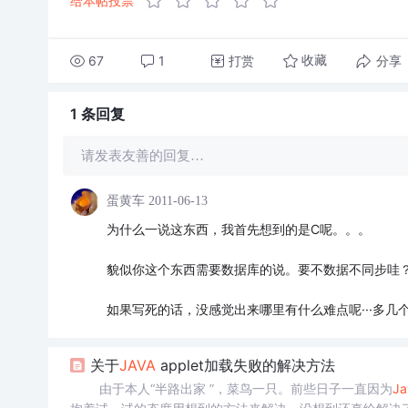
给本帖投票
67
1
打赏
分享
收藏
1 条
回复
请发表友善的回复…
蛋黄车
2011-06-13
为什么一说这东西，我首先想到的是C呢。。。
貌似你这个东西需要数据库的说。要不数据不同步哇
如果写死的话，没感觉出来哪里有什么难点呢···多几
关于
JAVA
applet加载失败的解决方法
由于本人“半路出家 ”，菜鸟一只。前些日子一直因为
Ja