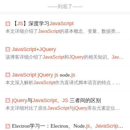
——到底了——
【
JS
】深度学习
JavaScript
本文详细介绍了
JavaScript
的基本概念、变量、数据类
型、数组操作、函数、对象以及
JQuery
的引入、选择器、
事件处理等内容，并以表白墙项目为例，展示了如何在实
JavaScript
+
JQuery
际开发中应用这些知识。,
该博客详细介绍了
JavaScript
和
JQuery
的相关知识。
Java
Script
部分涵盖组成、引入方式、核心语法、系统函数等内
容；
JQuery
部分介绍了其优势、选择器、DOM操作、事件
JavaScript
jQuery
js
node.
js
处理等。此外，还提及了表单校验，包括
JS
和H5结合正则
表达式的校验方法。
本文深入解析
JavaScript
作为直译式脚本语言的特点，探
讨Node.
js
如何使
JavaScript
在服务端运行，以及
jQuery
如
何简化复杂的
JavaScript
功能，实现writeLess，DoMore的
jQuery
与
JavaScript
、
JS
三者间的区别
设计理念。
本文详细对比了原生
JavaScript
与
jQuery
库在元素定位、
内容更改、显示隐藏等方面的语法差异，并介绍了
jQuery
如何简化
JavaScript
编程。
Electron学习一：Electron、Node.
js
、
JavaScript
、
J