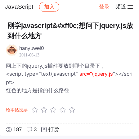
JavaScript
登录
频道
加入
帖子详情
社区
JavaScript
刚学javascript&#xff0c;想问下jquery.js放
到什么地方
hanyuwei0
2011-06-13
网上下的jquery.js插件要放到哪个目录下，
<script type="text/javascript"
"></scri
src="/jquery.js
pt>
红色的地方是指的什么路径
给本帖投票
187
3
打赏