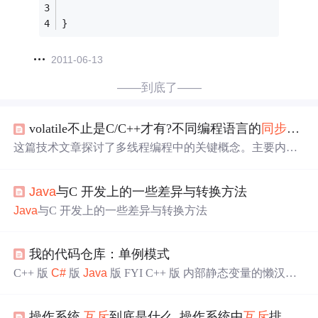
}
2011-06-13
——到底了——
volatile不止是C/C++才有?不同编程语言的
同步
互斥
这篇技术文章探讨了多线程编程中的关键概念。主要内容
包括：1）volatile关键字在
Java
和C/C++中的作用，强调其
不保证原子性；2）不同语言（如ObjC的@synchronized）
Java
与C 开发上的一些差异与转换方法
的
同步
互斥
机制；3）原子运算的实现方式（如
C#
的Interlo
cked类）；4）指出自增自减运算并非原子操作。文章最后
Java
与C 开发上的一些差异与转换方法
介绍了作者的技术分享平台和公众号，致力于多种编程语
言的技术经验分享。
我的代码仓库：单例模式
C++ 版
C#
版
Java
版 FYI C++ 版 内部静态变量的懒汉实
现，在instance函数里定义一个静态的实例，也可以保证拥
有唯一实例，在返回时只需要返回其指针就可以了。 class
操作系统
互斥
到底是什么_操作系统中
互斥
排除是什么？
Singleton { protected: Singleton() { pthread_mutex_init(&amp;