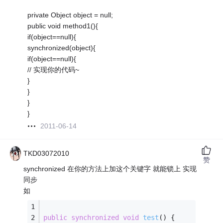
private Object object = null;
public void method1(){
if(object==null){
synchronized(object){
if(object==null){
// 实现你的代码~
}
}
}
}
2011-06-14
TKD03072010
赞
synchronized 在你的方法上加这个关键字 就能锁上 实现
同步
如
public
synchronized
void
test
()
{