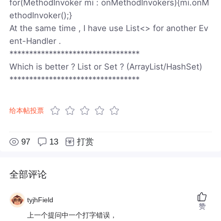
for(MethodInvoker mi : onMethodInvokers){mi.onM
ethodInvoker();}
At the same time , I have use List<> for another Ev
ent-Handler .
*********************************
Which is better ? List or Set ? (ArrayList/HashSet)
*********************************
给本帖投票
97
13
打赏
全部评论
tyjhField
赞
上一个提问中一个打字错误，