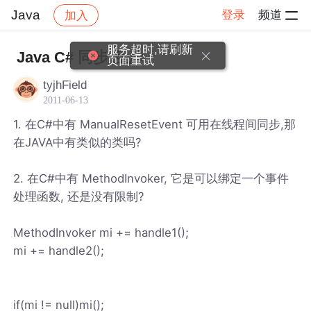
Java
登录
频道
加入
帖子详情
社区
Java
服务超时,请刷新
Java C# 同步 互斥
页面重试
tyjhField
2011-06-13
1. 在C#中有 ManualResetEvent 可用在线程间同步,那
在JAVA中有类似的类吗?
2. 在C#中有 MethodInvoker, 它是可以绑定一个事件
处理函数, 还是没有限制?
MethodInvoker mi += handle1();
mi += handle2();
if(mi != null)mi();