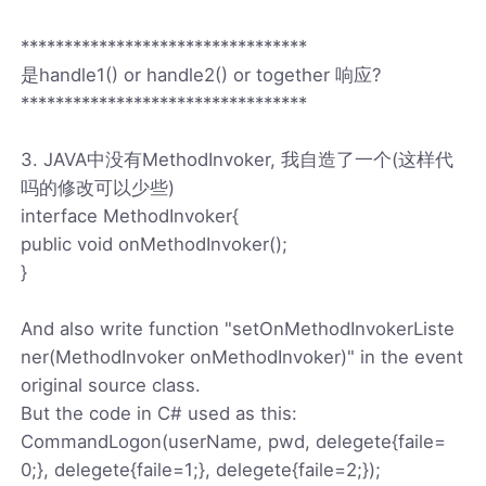
*********************************
是handle1() or handle2() or together 响应?
*********************************
3. JAVA中没有MethodInvoker, 我自造了一个(这样代
吗的修改可以少些)
interface MethodInvoker{
public void onMethodInvoker();
}
And also write function "setOnMethodInvokerListe
ner(MethodInvoker onMethodInvoker)" in the event
original source class.
But the code in C# used as this:
CommandLogon(userName, pwd, delegete{faile=
0;}, delegete{faile=1;}, delegete{faile=2;});