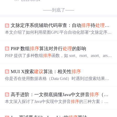
——到底了——
文脉定序系统辅助代码审查：自动
排序
待
处理
问题
本文介绍了如何利用星图GPU平台自动化部署“文脉定序·
智能语义重
排序
系统”镜像，以辅助代码审查工作。该系统
能自动对代码审查中的海量评论进行智能语义聚类与优先
PHP 数组
排序
算法对并行
处理
的影响
级
排序
，将杂乱的意见整理成清晰的问题看板，帮助开发
者快速聚焦于关键缺陷与安全漏洞，从而显著提升审查效
PHP 提供了多种数组
排序
函数，如 sort、rsort、asort、arsor
率与代码质量。
t、ksort、krsort、usort、uasort、uksort 等。这些函数的实现
原理和性能各有差异，适用于不同的场景。1. 快速
排序
（s
MUI X搜索
建议
算法：相关性
排序
ort、rsort）快速
排序
是一种高效的
排序
算法，平均时间复
杂度为 O(nlogn)。它的基本思想是选取一个基准元素，将
你是否在使用数据表格（Data Grid）时遇到过搜索结果杂
数组分为两个子数组，一个包含小于基准元素的值，另一
乱无章的问题？当用户输入关键词后，如何快速找到最相
个包含大于基准元素的值，然后递归地对子数组进行
排序
关的内容？MUI X通过精心设计的相关性
排序
算法，让搜
。2. 冒泡
排序
（asort、arsort）
高手进阶：一文彻底搞懂Java中文拼音
排序
（内含多音字、自定义规则最佳实践） [特殊字符]
索
建议
既精准又高效。本文将深入解析这一算法的核心机
制，帮助开发者理解其工作原理及应用方法。 ## 算法核心
本文深入探讨了Java中实现中文拼音
排序
的三种方案：使
架构 MUI X的搜索
建议
相关性
排序
算法主要通过**多级比
用JDK内置的Collator类、houbb/pinyin专业库以及自定义规
较机制**实现，核心逻辑位于[packages/x-data-gri
则。每种方案各有优劣：Collator无需依赖但多音字
处理
不