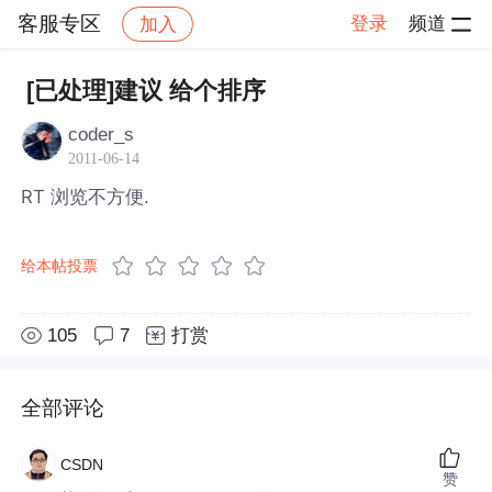
客服专区
登录
频道
加入
帖子详情
社区
客服专区
[已处理]建议 给个排序
coder_s
2011-06-14
RT 浏览不方便.
给本帖投票
105
7
打赏
全部评论
CSDN
赞