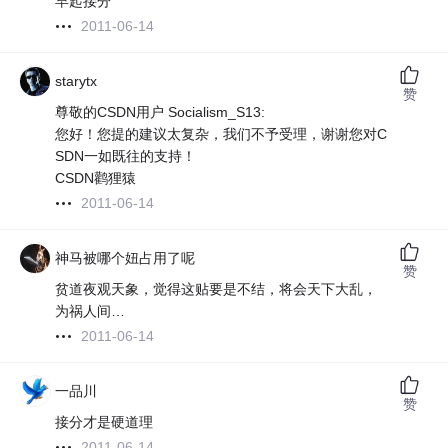
早起接分
2011-06-14
starytx
赞
尊敬的CSDN用户 Socialism_S13:
您好！您提的建议太复杂，我们不予受理，谢谢您对C
SDN一如既往的支持！
CSDN鹳狸猿
2011-06-14
神马被哪个妞占用了呢
赞
贫道夜观天象，觉得这贴要是不结，将会天下大乱，
为祸人间…
2011-06-14
一品川
赞
接分才是硬道理
2011-06-14