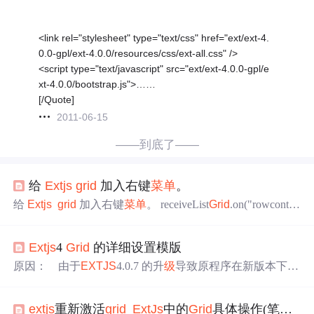
<link rel="stylesheet" type="text/css" href="ext/ext-4.
0.0-gpl/ext-4.0.0/resources/css/ext-all.css" />
<script type="text/javascript" src="ext/ext-4.0.0-gpl/e
xt-4.0.0/bootstrap.js">……
[/Quote]
2011-06-15
——到底了——
给
Extjs
grid
加入右键
菜单
。
给
Extjs
grid
加入右键
菜单
。 receiveList
Grid
.on("rowcontex
tmenu",function(
grid
,rowIndex,e){ e.preventDefault(); if(rowIn
dex<0){return;} var treeMenu = new Ext.menu.Menu ([ { xt
Extjs
4
Grid
的详细设置模版
原因： 由于
EXTJS
4.0.7 的升
级
导致原程序在新版本下许
多功能和写法都已改动，导致程序错误，自己根据官方网
站研究了以下把
Grid
的js文件更改了一下已适应新的版本。
extjs
重新激活
grid
_
ExtJs
中的
Grid
具体操作(笔记及心得)
例子：[
Grid
.js] Ext.Loader.setConfig({ enabled: true }); functio