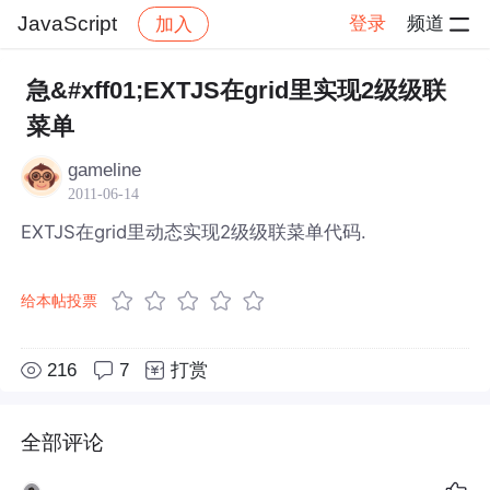
JavaScript
登录
频道
加入
帖子详情
社区
JavaScript
急&#xff01;EXTJS在grid里实现2级级联
菜单
gameline
2011-06-14
EXTJS在grid里动态实现2级级联菜单代码.
给本帖投票
216
7
打赏
全部评论