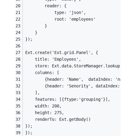
        reader: {
            type: 'json',
            root: 'employees'
        }
    }
});
Ext.create('Ext.grid.Panel', {
    title: 'Employees',
    store: Ext.data.StoreManager.lookup('empl
    columns: [
        {header: 'Name',  dataIndex: 'name'},
        {header: 'Senority', dataIndex: 'seno
    ],        
    features: [{ftype:'grouping'}],
    width: 200,
    height: 275,
    renderTo: Ext.getBody()
});
});