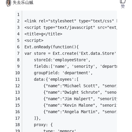
失去乐山贼
赞
<link rel="stylesheet" type="text/css" href="
<script type="text/javascript" src="ext/ext-4
<title>g</title>
<script>
Ext.onReady(function(){
var store = Ext.create('Ext.data.Store', {
    storeId:'employeeStore',
    fields:['name', 'senority', 'department']
    groupField: 'department',
    data:{'employees':[
        {"name":"Michael Scott", "senority":7
        {"name":"Dwight Schrute", "senority":
        {"name":"Jim Halpert", "senority":3, 
        {"name":"Kevin Malone", "senority":4,
        {"name":"Angela Martin", "senority":5
    ]},
    proxy: {
        type: 'memory',