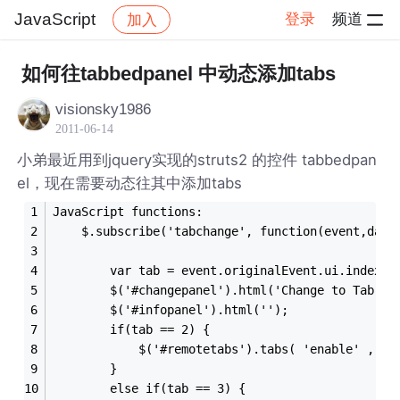
JavaScript
登录
频道
加入
帖子详情
社区
JavaScript
如何往tabbedpanel 中动态添加tabs
visionsky1986
2011-06-14
小弟最近用到jquery实现的struts2 的控件 tabbedpan
el，现在需要动态往其中添加tabs
JavaScript functions:
    $.subscribe('tabchange', function(event,data
        var tab = event.originalEvent.ui.index;
        $('#changepanel').html('Change to Tab <s
        $('#infopanel').html('');
        if(tab == 2) {
        	$('#remotetabs').tabs( 'enable' , 3 
        }
        else if(tab == 3) {