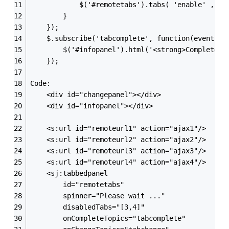
        	$('#remotetabs').tabs( 'enable' , 4 
        }
    });
    $.subscribe('tabcomplete', function(event,ui
        $('#infopanel').html('<strong>Completed 
    });
Code:
    <div id="changepanel"></div>
    <div id="infopanel"></div>
    <s:url id="remoteurl1" action="ajax1"/>
    <s:url id="remoteurl2" action="ajax2"/>
    <s:url id="remoteurl3" action="ajax3"/>
    <s:url id="remoteurl4" action="ajax4"/>
    <sj:tabbedpanel 
    	id="remotetabs" 
    	spinner="Please wait ..." 
    	disabledTabs="[3,4]" 
    	onCompleteTopics="tabcomplete" 