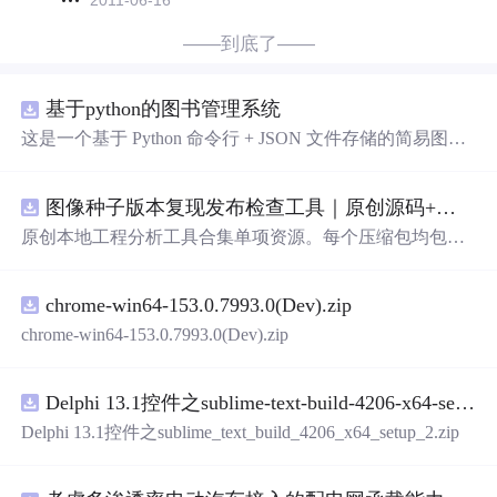
2011-06-16
——到底了——
基于python的图书管理系统
这是一个基于 Python 命令行 + JSON 文件存储的简易图书
管理系统。 核心功能：围绕"图书"和"读者"实现两类实体
管理，以及它们之间的借阅关系。 图书管理：支持图书的
图像种子版本复现发布检查工具｜原创源码+测试+离线报告
添加
、删除、修改、搜索（按书名/作者/ISBN），每本书
记录馆藏总数和当前可借数量。 学生管理：支持学生信息
原创本地工程分析工具合集单项资源。每个压缩包均包含
的
添加
、删除、搜索（按姓名/学号），每人默认最多借阅
完整 JavaScript/Node.js 源码、3 项自动化测试、可复现合
5 本。 借阅管理：借书时自动校验库存是否充足、是否超
成示例、离线 HTML/JSON/SVG 报告、1080×720 真实运
过借阅上限、是否重复借阅；还书时自动判断是否逾期
chrome-win64-153.0.7993.0(Dev).zip
行效果图、README、运行说明、功能清单、MIT License
（期限 30 天）；支持查看全部借阅记录、逾期记录和某人
及原创授权声明。Node.js 18+ 可直接运行，零第三方运行
chrome-win64-153.0.7993.0(Dev).zip
当前在借图书。 技术特点：纯 Python 标准库实现，无需安
依赖，适合开发者进行工程预检、质量审查和交付复核。
装任何第三方依赖；采用分层架构（模型层 → 持久化层
→ 业务层 → 界面层），职责清晰，易于扩展或替换（比
Delphi 13.1控件之sublime-text-build-4206-x64-setup-2.zip
如把 JSON 换成数据库只需改 storage.py）；数据保存在本
Delphi 13.1控件之sublime_text_build_4206_x64_setup_2.zip
地 data/ 目录的 JSON 文件
中
，关闭程序数据不丢失