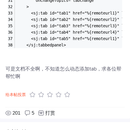
    	onChangeTopics="tabchange"
    >
      <sj:tab id="tab1" href="%{remoteurl1}" lab
      <sj:tab id="tab2" href="%{remoteurl2}" lab
      <sj:tab id="tab3" href="%{remoteurl3}" lab
      <sj:tab id="tab4" href="%{remoteurl4}" lab
      <sj:tab id="tab5" href="%{remoteurl1}" lab
    </sj:tabbedpanel>
可是文档不全啊，不知道怎么动态添加tab，求各位帮
帮忙啊
给本帖投票
201
5
打赏