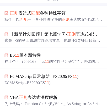
正则
表达式
匹配
各种特殊字符
写个可以
匹配
一下各种特殊字符的
正则
表达式 ((?=[\x21-\x7
e]+)[^A-Za-z0-9]) x21-\x7e]+)[^A-Za-z0-9]) 这个
匹配
所有键
盘上可见的非字母和
数字
的符号 var patrn = /[`!@#$%^&*()
【新星计划回顾】第七篇学习-
正则
表达式-邮箱、手机、IP地址
_-+=<>?:"{}|,./;’\[]·！@#￥%……&*（）——-+={}|
《》？：“”【】、；‘’，。、]/im; if (!patrn.test(str)) {// 如果
这是小5的第四篇城市领跑者文章，也是小5导师回顾新星
包含特殊字符返回false return false; }
计划学习的第七篇文章！
正则
表达式，邮箱、手机、IP地
址的解释以及常见
正则
表达式符号解释
ES
11
版本新特性
在上个月（2020.6），es
11
的特性已经确定了，具体的提
案戳这stage4提案 下面来简单看看es
11
新增了什么特性吧
1.BigInt 我们知道，js能表示的安全整数范围是-(2^53-1)至2
ECMAScript日常总结--ES2020(ES
11
)
^53-1，这是由js存储
数字
的方式决定的，我们可以用Numb
er.isSafeInteger()来判断某个数是否在这个范围内，上下边
ECMAScript--ES2020(ES
11
)
界可以用Number.MIN_SAFE_INTEGER 和Number.MAX_S
AFE_INTEGER得到。 es
11
为了解决大数的表示问题，推
出了新的数据...
VBA
正则
表达式深度解析
先上代码： Function GetStr(ByVal rng As String, str As Strin