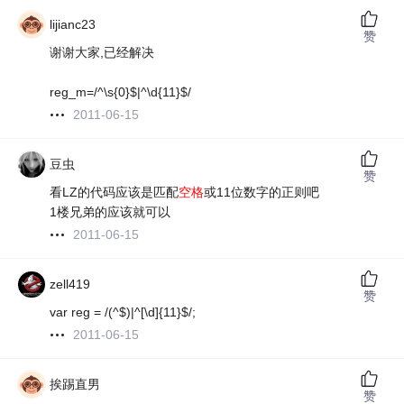
lijianc23
赞
谢谢大家,已经解决
reg_m=/^\s{0}$|^\d{11}$/
2011-06-15
豆虫
赞
看LZ的代码应该是匹配
空格
或11位数字的正则吧
1楼兄弟的应该就可以
2011-06-15
zell419
赞
var reg = /(^$)|^[\d]{11}$/;
2011-06-15
挨踢直男
赞