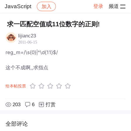
JavaScript
登录
频道
加入
帖子详情
社区
JavaScript
求一匹配空值或11位数字的正则!
lijianc23
2011-06-15
reg_m=/\s{0}|^\d{11}$/
这个不成啊,,求指点
给本帖投票
203
6
打赏
全部评论