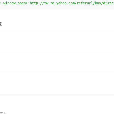
: window.open('http://tw.rd.yahoo.com/referurl/buy/distr
呢
上不去