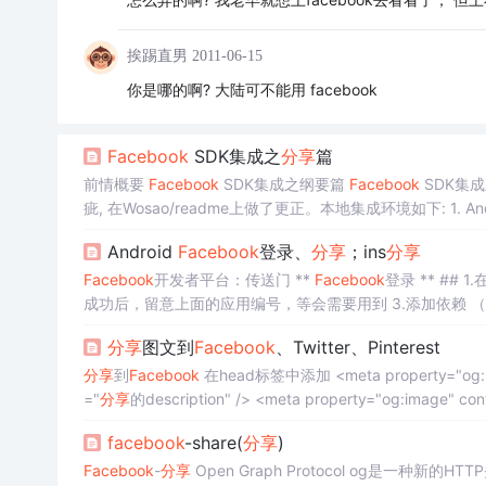
挨踢直男
2011-06-15
你是哪的啊? 大陆可不能用 facebook
Facebook
SDK集成之
分享
篇
前情概要
Facebook
SDK集成之纲要篇
Facebook
SDK集
本作是其中的第四篇
Android
Facebook
登录、
分享
；ins
分享
Facebook
开发者平台：传送门 **
Facebook
登录 ** ## 1.
成功后，留意上面的应用编号，等会需要用到 3.添加依赖 （1）在您的项目中，打开 your_app &gt; Gradle Scripts &gt; build.gradle (Pr
oject)，确保下列存储库都添加到 build...
分享
图文到
Facebook
、Twitter、Pinterest
分享
到
Facebook
在head标签中添加 <meta property=
="
分享
的description" /> <meta property="og:image" 
e" /
facebook
-share(
分享
)
Facebook
-
分享
Open Graph Protocol og是一种新的HTTP头部