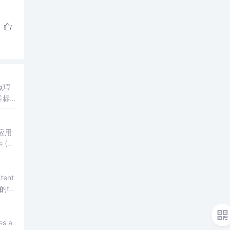
点瑕
titl
s a