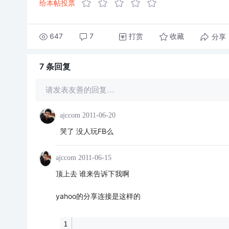
给本帖投票
647
7
打赏
分享
收藏
7 条
回复
请发表友善的回复…
ajccom
2011-06-20
哭了 没人玩FB么
ajccom
2011-06-15
顶上去 谁来告诉下我啊
yahoo的分享连接是这样的