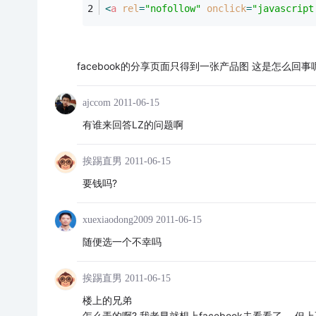
<
a
rel
=
"nofollow"
onclick
=
"javascript
facebook的分享页面只得到一张产品图 这是怎么回事
ajccom
2011-06-15
有谁来回答LZ的问题啊
挨踢直男
2011-06-15
要钱吗?
xuexiaodong2009
2011-06-15
随便选一个不幸吗
挨踢直男
2011-06-15
楼上的兄弟
怎么弄的啊? 我老早就想上facebook去看看了， 但