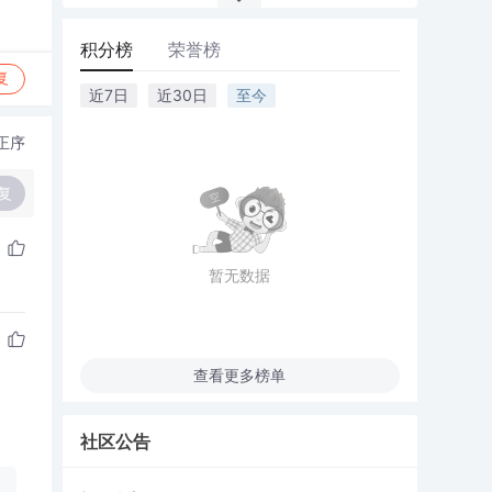
积分榜
荣誉榜
复
近7日
近30日
至今
正序
复
暂无数据
查看更多榜单
社区公告