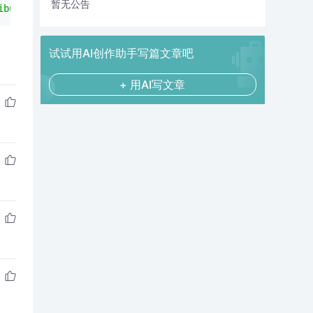
暂无公告
ibution/share/facebook/SIG=13572fm6g/*http%3A//facebook.
试试用AI创作助手写篇文章吧
+ 用AI写文章