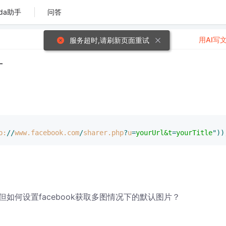
da助手
问答
用AI写
服务超时,请刷新页面重试
片
p:
//
www.facebook.com
/
sharer.php
?
u
=
yourUrl&t
=
yourTitle
"))
何设置facebook获取多图情况下的默认图片？