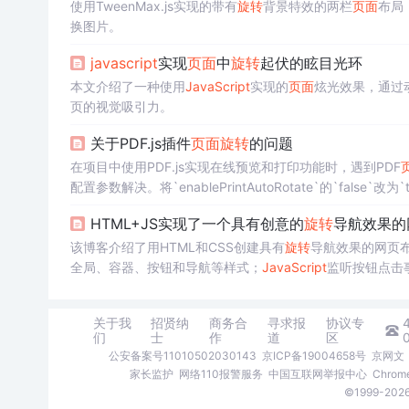
使用TweenMax.js实现的带有
旋转
背景特效的两栏
页面
布局
换图片。
javascript
实现
页面
中
旋转
起伏的眩目光环
本文介绍了一种使用
JavaScript
实现的
页面
炫光效果，通过
页的视觉吸引力。
关于PDF.js插件
页面
旋转
的问题
在项目中使用PDF.js实现在线预览和打印功能时，遇到PDF
配置参数解决。将`enablePrintAutoRotate`的`false
示。
HTML+JS实现了一个具有创意的
旋转
导航效果的
该博客介绍了用HTML和CSS创建具有
旋转
导航效果的网页布
全局、容器、按钮和导航等样式；
JavaScript
监听按钮点击
关于我
招贤纳
商务合
寻求报
协议专
们
士
作
道
区
公安备案号11010502030143
京ICP备19004658号
京网文〔
家长监护
网络110报警服务
中国互联网举报中心
Chro
©1999-2