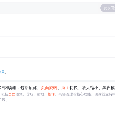
发表回
效果
。
PDF阅读器，包括预览、
页面
旋转
、
页面
切换、放大缩小、黑夜模式等功能-完整源代码，开箱
，包括
页面
预览、导航、缩放、
旋转
、书签管理等核心功能。阅读器支持
扩展。