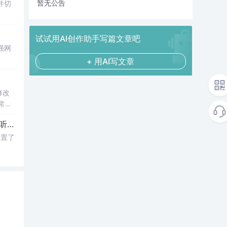
暂无公告
并切
试试用AI创作助手写篇文章吧
强网
+ 用AI写文章
修改
常显
航栏，同时
页面
内容
设置了