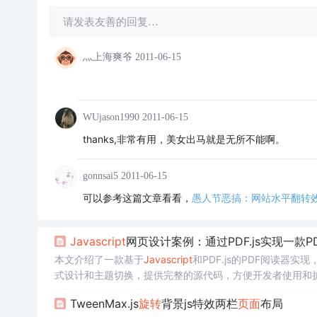
请发表友善的回复…
灬上海爽爷
2011-06-15
WUjason1990
2011-06-15
thanks,非常有用，美女出马就是无所不能啊。
gonnsai5
2011-06-15
可以参考这篇文章看看，
愚人节恶搞：网站水平翻转
Javascript
网页设计案例：通过PDF.js实现一款
本文介绍了一款基于
Javascript
和PDF.js的PDF阅读器实现
式设计和主题切换，提供完整的源代码，方便开发者使用和
TweenMax.js
旋转
背景js特效两栏
页面
布局