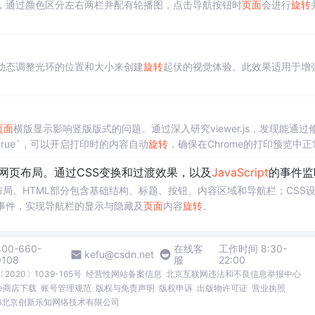
，通过颜色区分左右两栏并配有轮播图，点击导航按钮时
页面
会进行
旋转
动态调整光环的位置和大小来创建
旋转
起伏的视觉体验。此效果适用于增
页面
横版显示影响竖版版式的问题。通过深入研究viewer.js，发现能通过
`改为`true`，可以开启打印时的内容自动
旋转
，确保在Chrome的打印预览中正
网页布局。通过CSS变换和过渡效果，以及
JavaScript
的事件监听，用户可以通过点击按钮来显示或隐藏导
局。HTML部分包含基础结构、标题、按钮、内容区域和导航栏；CSS
事件，实现导航栏的显示与隐藏及
页面
内容
旋转
。
400-660-
在线客
工作时间 8:30-
kefu@csdn.net
0108
服
22:00
2020〕1039-165号
经营性网站备案信息
北京互联网违法和不良信息举报中心
me商店下载
账号管理规范
版权与免责声明
版权申诉
出版物许可证
营业执照
026北京创新乐知网络技术有限公司