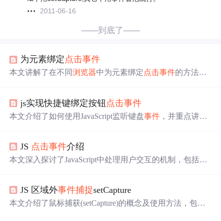
2011-06-16
——到底了——
为元素绑定
点击
事件
本文讲解了在不同
浏览器
中为元素绑定
点击
事件
的方法，
包括标准的addEventListener和IE8特有的attachEvent，以及
如何编写兼容代码来统一处理。同时，介绍了如何判断对
js实现快捷键绑定按钮
点击
事件
象是否包含特定方法和字符串操作技巧。
本文介绍了如何使用JavaScript监听键盘
事件
，并重点讲解
了如何
捕捉
Enter键的按下
事件
，实现按钮的
点击
功能。针
对不同
浏览器
（IE与非IE）提供了兼容性的解决方案。
JS
点击
事件
介绍
本文深入探讨了JavaScript中处理用户交互的机制，包括
事
件
的三要素：
事件
源、
事件
类型和
事件
处理。详细讲解了
如何在HTML中直接注册
事件
，以及在JS代码中使用dom0
JS 区域外
事件
捕捉
setCapture
级
事件
和dom2级
事件
监听函数绑定
事件
的方法。通过实例
展示了如何获取元素并修改其背景颜色，解释了
事件
处理
本文介绍了鼠标捕获(setCapture)的概念及使用方法，包括
函数的执行时机。
如何通过该方法捕获鼠标的多种
事件
，如onmousedown、o