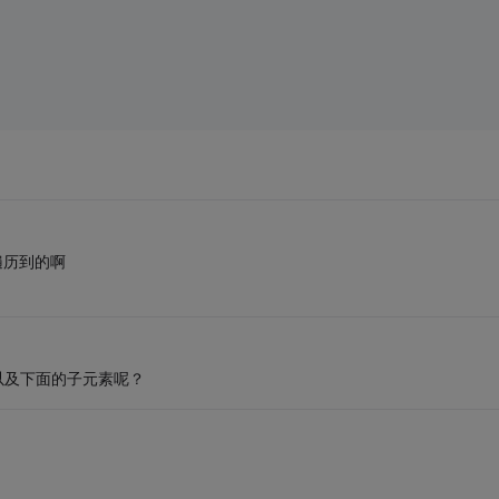
遍历到的啊
，以及下面的子元素呢？