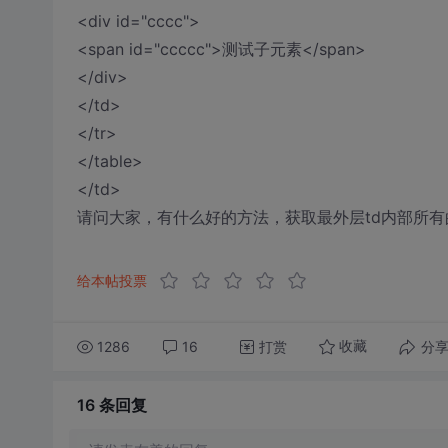
<div id="cccc">
<span id="ccccc">测试子元素</span>
</div>
</td>
</tr>
</table>
</td>
请问大家，有什么好的方法，获取最外层td内部所有
给本帖投票
1286
16
打赏
分
收藏
16 条
回复