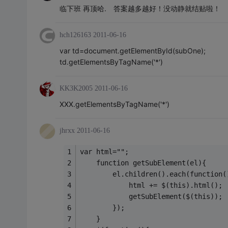
临下班 再顶哈. 答案越多越好！没动静就结贴啦！
hch126163
2011-06-16
var td=document.getElementById(subOne);
td.getElementsByTagName('*')
KK3K2005
2011-06-16
XXX.getElementsByTagName('*')
jhrxx
2011-06-16
var html="";
	function getSubElement(el){
		el.children().each(function(
			html += $(this).html();	
			getSubElement($(this));
		});
	}