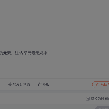
的元素。注:内部元素无规律！
转发到动态
举报
享
写回
切换为时间