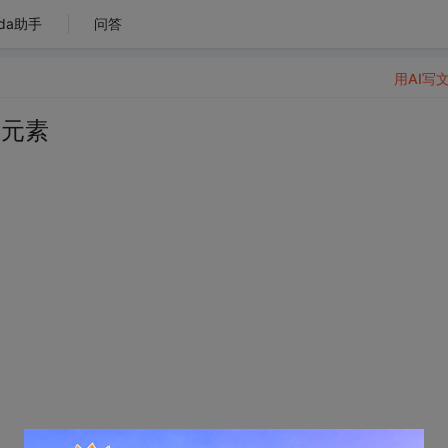
da助手
问答
用AI写
有元素