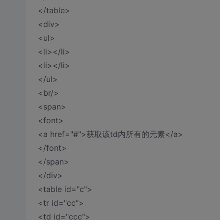
</table>
<div>
<ul>
<li></li>
<li></li>
</ul>
<br/>
<span>
<font>
<a href="#">获取该td内所有的元素</a>
</font>
</span>
</div>
<table id="c">
<tr id="cc">
<td id="ccc">