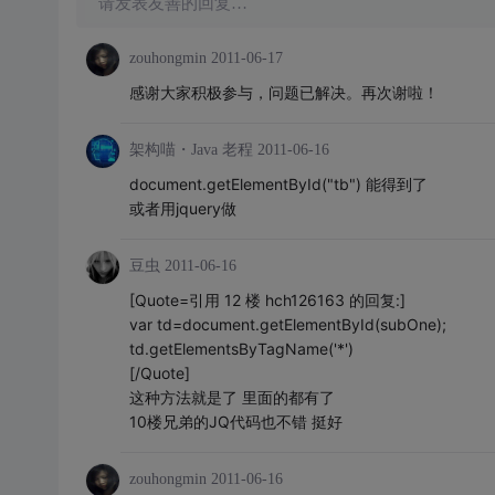
请发表友善的回复…
zouhongmin
2011-06-17
感谢大家积极参与，问题已解决。再次谢啦！
架构喵・Java 老程
2011-06-16
document.getElementById("tb") 能得到了
或者用jquery做
豆虫
2011-06-16
[Quote=引用 12 楼 hch126163 的回复:]
var td=document.getElementById(subOne);
td.getElementsByTagName('*')
[/Quote]
这种方法就是了 里面的都有了
10楼兄弟的JQ代码也不错 挺好
zouhongmin
2011-06-16