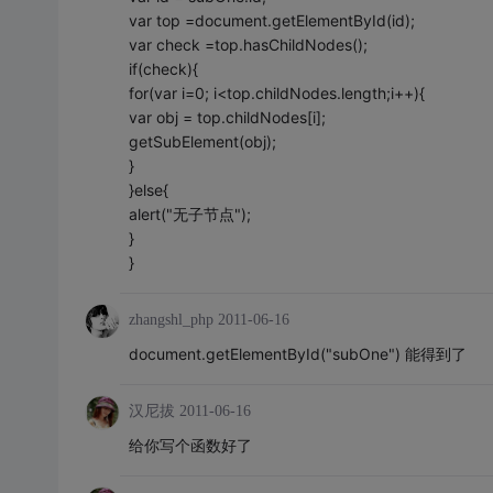
var top =document.getElementById(id);
var check =top.hasChildNodes();
if(check){
for(var i=0; i<top.childNodes.length;i++){
var obj = top.childNodes[i];
getSubElement(obj);
}
}else{
alert("无子节点");
}
}
zhangshl_php
2011-06-16
document.getElementById("subOne") 能得到了
汉尼拔
2011-06-16
给你写个函数好了