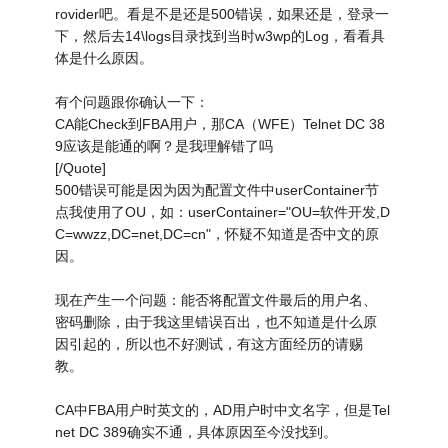
rovider吧。看是不是还是500错误，如果还是，登录一
下，然后去14\logs目录找到当时w3wp的Log，看看具
体是什么原因。
有个问题跟你确认一下：
CA能Check到FBA用户，那CA（WFE）Telnet DC 38
9应该是能通的啊？是我理解错了吗
[/Quote]
500错误可能是因为因为配置文件中userContainer节
点我使用了OU，如：userContainer="OU=软件开发,D
C=wwzz,DC=net,DC=cn"，怀疑不知道是否中文的原
因。
现在产生一个问题：能否将配置文件最后的用户名、
密码删除，由于我这里错误百出，也不知道是什么原
因引起的，所以也不好测试，有这方面经历的请赐
教。
CA中FBA用户时英文的，AD用户时中文名字，但是Tel
net DC 389确实不通，具体原因至今没找到。