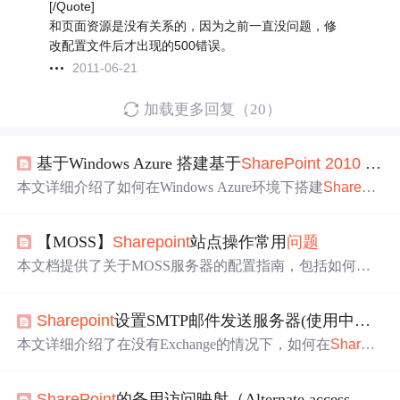
[/Quote]
和页面资源是没有关系的，因为之前一直没问题，修
改配置文件后才出现的500错误。
2011-06-21
加载更多回复（20）
基于Windows Azure 搭建基于
SharePoint
2010
Intranet、Extranet、Internet (2): 创建并发布
本文详细介绍了如何在Windows Azure环境下搭建
SharePo
int
2010
Internet站点，包括站点创建、发布到公网、自定
义
域名
设置、备用访问映射配置以及匿名访问设置。
【MOSS】
Sharepoint
站点操作常用
问题
本文档提供了关于MOSS服务器的配置指南，包括如何设
置用户访问权限、通过
外网
访问MOSS站点的方法以及解
决常见登录
问题
的具体步骤。此外，还详细介绍了针对
Sh
Sharepoint
设置SMTP邮件发送服务器(使用中继服务器)
arePoint
2010
的一些特定
问题
及解决方案。
本文详细介绍了在没有Exchange的情况下，如何在
ShareP
oint
环境中配置SMTP服务，实现电子邮件的通知功能。包
括安装SMTP组件、设置
域名
及权限等步骤，并提供测试
SharePoint
的备用访问映射（Alternate access mappings）不是孤独的应用