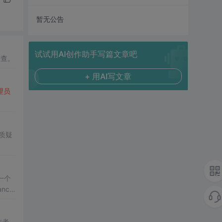
暂无公告
试试用AI创作助手写篇文章吧
调查。
+ 用AI写文章
理员
质疑
建一个
nce
作者