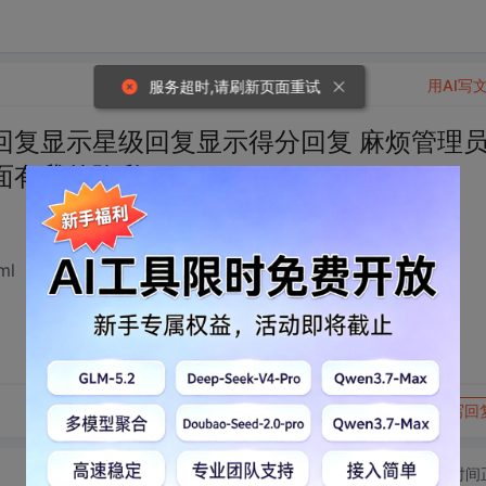
用AI写
服务超时,请刷新页面重试
有回复显示星级回复显示得分回复 麻烦管理
面有我的隐私。
ml
转发到动态
举报
写回
切换为时间