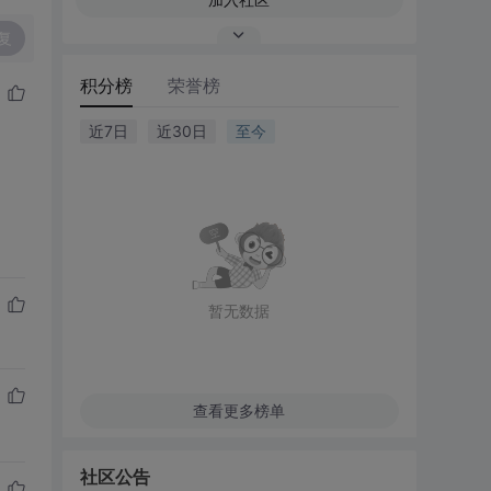
复
积分榜
荣誉榜
近7日
近30日
至今
暂无数据
查看更多榜单
社区公告