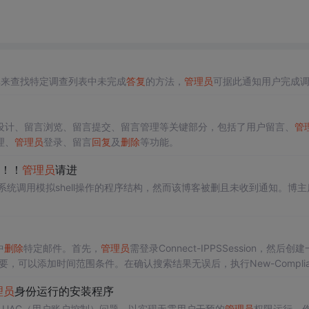
7数据库来查找特定调查列表中未完成
答复
的方法，
管理员
可据此通知用户完成
设计、留言浏览、留言提交、留言管理等关键部分，包括了用户留言、
管
理、
管理员
登录、留言
回复
及
删除
等功能。
！！！
管理员
请进
系统调用模拟shell操作的程序结构，然而该博客被删且未收到通知。博主
中
删除
特定邮件。首先，
管理员
需登录Connect-IPPSSession，然后创
需要，可以添加时间范围条件。在确认搜索结果无误后，执行New-Complia
e连接。
理员
身份运行的安装程序
 7 UAC（用户账户控制）问题，以实现无需用户干预的
管理员
权限运行。