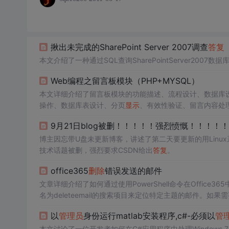
揪出未完成的SharePoint Server 2007调查
答复
本文介绍了一种通过SQL查询SharePointServer200
Web编程之留言板模块（PHP+MYSQL）
本文详细介绍了留言板模块的功能描述、流程设计、数据库
操作、数据库表设计、分页
显示
、有效性验证、留言内容处
9月21日blog被删！！！！！强烈愤慨！！！！
博主因忘带U盘未更新博客，讲述了第二天要更新的用Linux
技术话题被删，强烈要求CSDN给出
答复
。
office365
删除
错误发送的邮件
文章详细介绍了如何通过使用PowerShell命令在Office365
名为deleteemail的搜索项目来定位特定主题的邮件。如果
SearchAction进行软
删除
操作，最后断开ExchangeOnlin
以
管理员
身份运行matlab安装程序,c#-必须以
管
本文讨论了一位开发者如何在C#应用程序中处理Windows