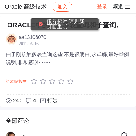
Oracle 高级技术
登录
频道
加入
帖子详情
社区
Oracle 高级技术
服务超时,请刷新
ORACLE中的SQL多表查询和子查询。
页面重试
aa13106070
2011-06-16
由于刚接触多表查询这些,不是很明白,求详解,最好举例
说明,非常感谢~~~~
给本帖投票
240
4
打赏
全部评论