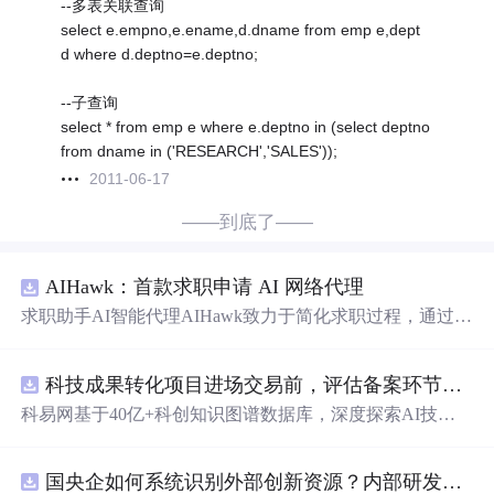
--多表关联查询
select e.empno,e.ename,d.dname from emp e,dept
d where d.deptno=e.deptno;
--子查询
select * from emp e where e.deptno in (select deptno
from dname in ('RESEARCH','SALES'));
2011-06-17
——到底了——
AIHawk：首款求职申请 AI 网络代理
求职助手AI智能代理AIHawk致力于简化求职过程，通过自
动化职位申请流程。借助人工智能，它能够帮助用户以定
制化的方式申请多个职位。
科技成果转化项目进场交易前，评估备案环节需要准备哪些材料？.docx
科易网基于40亿+科创知识图谱数据库，深度探索AI技术
在技术转移、成果转化、技术经纪、知识产权、产业创
新、科技招商等垂直领域的多样化应用场景，研究科技创
国央企如何系统识别外部创新资源？内部研发体系完善，但对外部高校、
新领域的AI+数智化解决方案，推动科技创新与产业创新