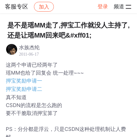
客服专区
登录
频道
加入
帖子详情
社区
客服专区
是不是瑶MM走了,押宝工作就没人主持了,
还是让瑶MM回来吧&#xff01;
水族杰纶
2011-06-17
这两个申请已经两年了
瑶MM也给了回复会 统一处理~~~
押宝奖励申请一
押宝奖励申请二
真不知道
CSDN的流程是怎么跑的
要不干脆取消押宝算了
PS：分分都是浮云，只是CSDN这种处理机制让人费
解