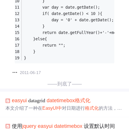
		}
		var day = date.getDate();
		if( date.getDate() < 10 ){
			day = '0' + date.getDate();
		}
		return date.getFullYear()+'-'+month+'
	}else{
		return "";
	}
}
2011-06-17
——到底了——
easyui
datagrid
datetime
box
格式化
本文介绍了一种在
EasyUI
中
对日期进行
格式化
的方法，并
详细解释了如何通过JavaScript扩展
EasyUI
的
DateTime
Box
组件来实现自定义日期格式。
使用
jquery
easyui
datetime
box
设置默认时间