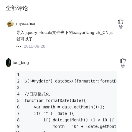
全部评论
myeashion
赞
导入 jquery下locale文件夹下的easyui-lang-zh_CN.js
就可以了
2011-06-28
tuo_bing
赞
$("#mydate").datebox({formatter:formatDate});
//日期格式化
function formatDate(date){
	var month = date.getMonth()+1;
	if( "" != date ){
		if( date.getMonth() +1 < 10 ){
			month = '0' + (date.getMonth() +1