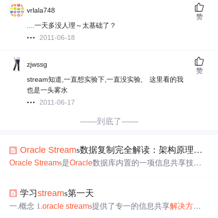
vrlala748
赞
....一天多没人理～太基础了？
2011-06-18
zjwssg
赞
stream知道,一直想实验下,一直没实验, 这里看的我
也是一头雾水
2011-06-17
——到底了——
Oracle
Stream
s数据复制完全解读：架构原理、配置方法与技术演进
Oracle
Stream
s是
Oracle
数据库内置的一项信息共享技
术，在
Oracle
9i Release 2版本中被引入，作为分布式环境
中进行数据复制和信息共享的旗舰
解决方案
。它的核心理
学习
stream
s第一天
念是将数据库变更和其他信息封装成一个数据流（
Stream
），这个流可以在数据库内部或跨数据库传播事件。从功
一.概念 1.
oracle
stream
s提供了专一的信息共享
解决方案
能定位来看，
Stream
s是一个多面手数据复制：支持单向、
。 2.数据库之间，应用程序之间，应用程序和数据库之