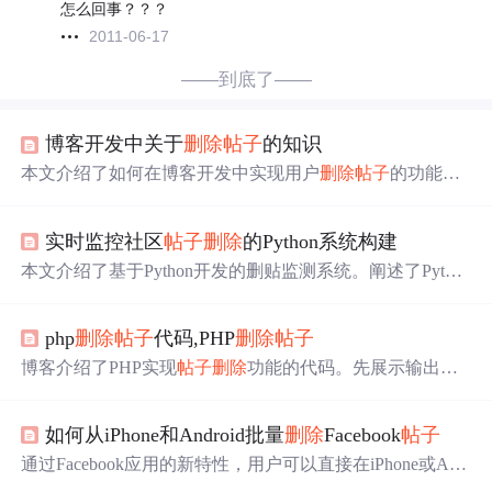
怎么回事？？？
2011-06-17
——到底了——
博客开发中关于
删除
帖子
的知识
本文介绍了如何在博客开发中实现用户
删除
帖子
的功能，
包括控制器逻辑、视图更新及异常
处理
。
实时监控社区
帖子
删除
的Python系统构建
本文介绍了基于Python开发的删贴监测系统。阐述了Pytho
n在系统中的应用及优势，探讨社区
帖子
监测的理论与实
践，涵盖Web数据抓取解析技术、数据管理监测机制，还
php
删除
帖子
代码,PHP
删除
帖子
提及系统优化、用户界面设计及网络监测合规性等内容，
确保系统稳定高效运行。
博客介绍了PHP实现
帖子
删除
功能的代码。先展示输出
帖
子
列表的for循环，包含核选框控件以数组方式提交数据。
接着介绍
删除
操作按钮及相关JavaScript函数。最后说明服
如何从iPhone和Android批量
删除
Facebook
帖子
务器端
处理
代码，根据URL参数调用类的静态成员函数，
涉及SQL语句和数组转字符串函数。
通过Facebook应用的新特性，用户可以直接在iPhone或And
roid设备上批量管理并
删除
旧的Facebook
帖子
。只需打开应