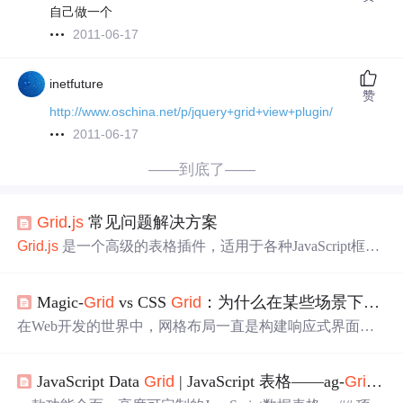
自己做一个
2011-06-17
inetfuture
赞
http://www.oschina.net/p/jquery+grid+view+plugin/
2011-06-17
——到底了——
Grid
.
js
常见问题解决方案
Grid
.
js
是一个高级的表格插件，适用于各种JavaScript框架
（如React、Angular、Preact或Vanilla
JS
）。它是一个简单
且轻量级的实现，没有供应商锁定。
Grid
.
js
完全用TypeScr
Magic-
Grid
vs CSS
Grid
：为什么在某些场景下JavaScript库更胜一筹
ipt编写，支持所有现代浏览器和IE11+。 ## 主要编程语言 -
TypeScript - JavaScript - SCSS ## 新手使用注意事项及解决
在Web开发的世界中，网格布局一直是构建响应式界面的
方案 ###...
核心挑战之一。当谈到网格布局时，CSS
Grid
无疑是现代
CSS中最强大的工具之一，但在某些特定场景下，像Magic
JavaScript Data
Grid
| JavaScript 表格——ag-
Grid
开
-
Grid
这样的JavaScript库却能提供更优雅的解决方案。本文
将深入探讨Magic-
Grid
动态网格布局库如何解决CSS
Grid