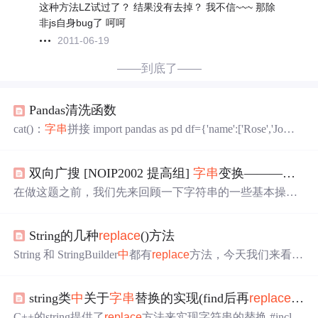
这种方法LZ试过了？ 结果没有去掉？ 我不信~~~ 那除
非js自身bug了 呵呵
2011-06-19
——到底了——
Pandas清洗函数
cat()：
字串
拼接 import pandas as pd df={'name':['Rose','Jo
y','Mike'}, 'address':['Landon','Newyork','Paris'], 'height':['mid:1
76cm_middle','low:169cm_lowest','high:180_highest'], 'salary':
双向广搜 [NOIP2002 提高组]
字串
变换————洛谷p1032
['2,300dollar','3,200dollar','5,800dollar']} df=pd.DataFram
在做这题之前，我们先来回顾一下字符串的一些基本操
作，这很重要，尤其是本题主要用到substr函数和
replace
函数。这个qb也就是终点开搜的队列，他的交换规则要反
String的几种
replace
()方法
过来，变换成value变成key，因为qb队列相当于模拟起点开
搜qa队列的逆过程
String 和 StringBuilder
中
都有
replace
方法，今天我们来看
看。 String： String
replace
(char oldChar, char newChar) 用
新字符newChar 替换所有的 旧字符oldChar 。 String
replac
string类
中
关于
字串
替换的实现(find后再
replace
的方
e
(CharSequence target, CharSequence
replace
ment) 用新字符
串rep...
C++的string提供了
replace
方法来实现字符串的替换 #includ