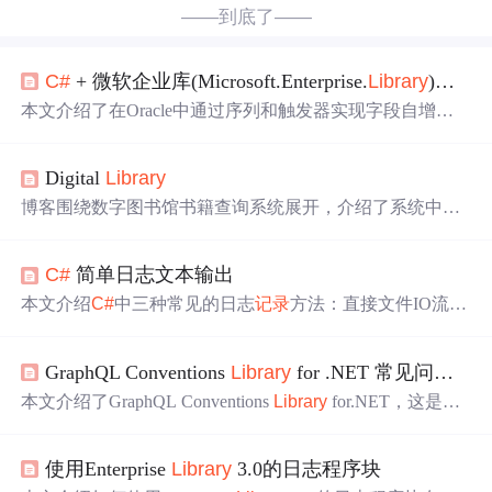
——到底了——
C#
+ 微软企业库(Microsoft.Enterprise.
Library
)，实现Oracle字段自增的应用
本文介绍了在Oracle中通过序列和触发器实现字段自增，
并结合
C#
微软企业库进行数据插入的方法。针对如何在插
入关联表时
获取
自增字段的值，提出了三种解决方案：先
Digital
Library
取值再插入、利用存储过程以及存储过程结合触发器，并
提供了相应的代码示例。
博客围绕数字图书馆书籍查询系统展开，介绍了系统中每
本书的信息
记录
，包括书名、作者等五类关键信息及唯一7
位
ID
。说明了输入格式、输出格式和数据范围，当读者查
C#
简单日志文本输出
询某关键信息时，需按
ID
升序输出相关书籍，还提及编程
时关闭同步会导致换行错乱问题。
本文介绍
C#
中三种常见的日志
记录
方法：直接文件IO流写
日志、使用log4net类库和Microsoft Enterprise
Library
Log功
能。通过具体代码示例，详细解释了每种方法的实现过
GraphQL Conventions
Library
for .NET 常见问题解决方案
程。
本文介绍了GraphQL Conventions
Library
for.NET，这是用
于.NET平台的GraphQL约定库，主要用
C#
编写。还针对新
手使用时遇到的安装配置、模式定义、查询执行问题，分
使用Enterprise
Library
3.0的日志程序块
别给出检查依赖项、属性注解、查询语法等解决步骤，助