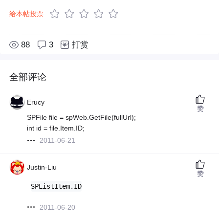
给本帖投票
88
3
打赏
全部评论
Erucy
赞
SPFile file = spWeb.GetFile(fullUrl);
int id = file.Item.ID;
2011-06-21
Justin-Liu
赞
SPListItem.ID
2011-06-20