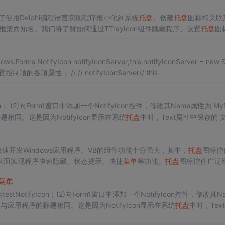
简介：本资源深入探讨了使用Delphi编程语言实现程序最小化到系统
托盘
、创建
托盘
图标和关联
的VCL框架而知名。我们将了解如何通过TTrayIcon组件隐藏程序、设置
托盘
图
源码解析，还涵盖了组件编程、事件驱动编程、资...
s.NotifyIcon notifyIconServer;this.notifyIconServer = new S
設置控制項的各項屬性： // // notifyIconServer// this
on； (2)向Form1窗口中添加一个NotifyIcon控件，修改其Name属性为 MyNo
的标题相同。这是因为NotifyIcon显示在系统
托盘
中时，Text属性中保存的 
适合快速开发Windows应用程序。VB的组件功能十分强大，其中，
托盘
图标控
从而实现程序快速隐藏、状态提示、快捷
菜单
等功能。
托盘
图标控件广泛
媒体播放器、即时通讯软件、系统监控工具等。在这一章中，我们将探索V
菜单
优势。
estNotifyIcon；(2)向Form1窗口中添加一个NotifyIcon控件，修改其N
yIcon，与应用程序的标题相同。这是因为NotifyIcon显示在系统
托盘
中时，Tex