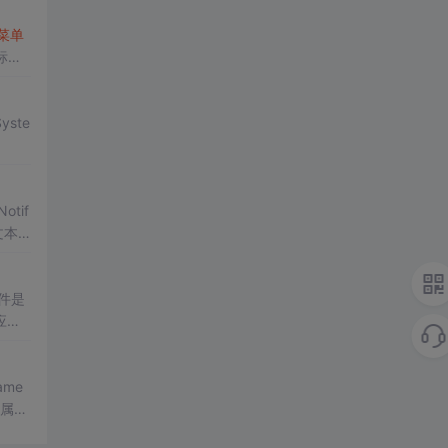
菜单
标和
yste
tif
文本
件是
应用
B
托
ame
t属性