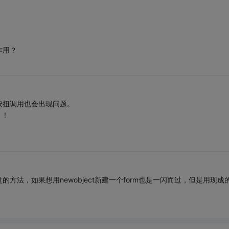
作用？
按扭调用也会出现问题。
！！
法，如果想用newobject新建一个form也是一闪而过，但是用现成