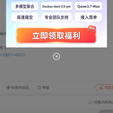
哈哈~
号了！
D=2&ID=40011
转发到动态
举报
写回
切换为时间