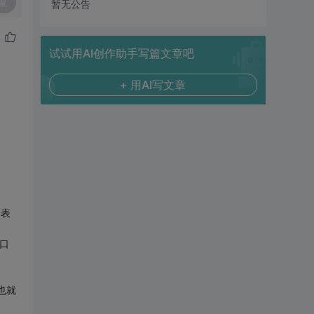
复
暂无公告
试试用AI创作助手写篇文章吧
+ 用AI写文章
个表
窗口
也就