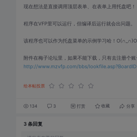
现在想法是直接调用顶层表单、在表单上用托盘吧！
程序在VFP里可以运行，但编译后运行就会出问题。
该程序也可以作为托盘菜单的示例学习哈！O(∩_∩)O
附件在梅子论坛里，如果不能下载，只有去注册个账
http://www.mzvfp.com/bbs/lookfile.asp?BoardI
给本帖投票
134
3
打赏
分享
收藏
3 条
回复