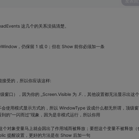
发表回
 ReadEvents 这几个的关系没搞清楚。
ndow，仍保留 1 或 0；但在 Show 前你必须加一条
是不能接受的，所以你应该这样:
为顶级窗口），因为你的 _Screen.Visible 为 .F.，其他设置都无法显示出这
是不会使用模式显示方式的，所以 WindowType 设成什么都无所谓，顶级
到的“一闪而过”现象，因为是非模式运行，所以你用
置" 这个对象变量马上就会因出了作用域而被释放；要想这个变量不被释放（
blic 提醒设置，更好的方法是在 Show 后加一句