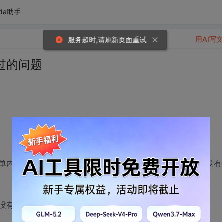
da助手
用AI写
服务超时,请刷新页面重试
过的问题
read events还是使用很多read events（用很多没有
没有的原理