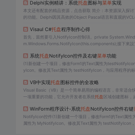
Delphi实例精讲：系统
托盘
图标与
菜单
实现
本文还有配套的精品资源，点击获取 
的功能。Delphi因其高效的Object Pascal语言和直观
菜单
以及处理相关事件，提升用户体验。本实例不仅包含详细
Visaul C#
托盘
程序制作心得
首先，當然要引入NotifyIcon控制項。private System.Windows.Form
m.Windows.Forms.NotifyIcon(this.components);接下來
系统
托盘
NotifyIcon控件及右键
菜单
功能
(1)新创建一个项目，修改Form1的Text属性为testNotifyIc
yIcon。修改其Text属性为 testNotifyIcon，与应用程序
为鼠标移动到程序图标上时的提示信息。修改Icon属性，...
VB中实现
托盘
图标控件的全攻略
Visual Basic（VB）是一个简单易用的编程语言，非常
一项重要的功能，它允许开发者在系统
托盘
区域创建图标，
于需要频繁交互但不想占用太多屏幕空间的程序中。例如，
WinForm程序设计-系统
托盘
NotifyIcon控件右键
盘
图标控件的基本概念，以及它在程序设计中的重要作用和
NotifyIcon控件(1)新创建一个项目，修改Form1的Text属性为t
属性为 MyNotifyIcon。修改其Text属性为 testNotif
中保存的 文本为鼠标移动到程序图标上时的提示信...