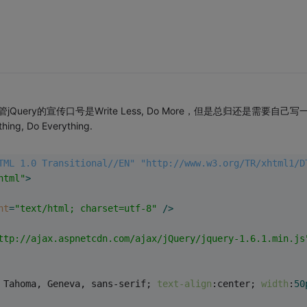
ry的宣传口号是Write Less, Do More，但是总归还是需要自己写
Do Everything.
TML 1.0 Transitional//EN" "http://www.w3.org/TR/xhtml1/D
html"
>
nt
=
"text/html; charset=utf-8"
 />
ttp://ajax.aspnetcdn.com/ajax/jQuery/jquery-1.6.1.min.js
 Tahoma, Geneva, sans-serif; 
text-align
:center; 
width
:
50