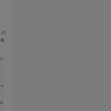
一部
TD/xhtml1-transitional.dtd">
"
>
</
script
>
px
; }