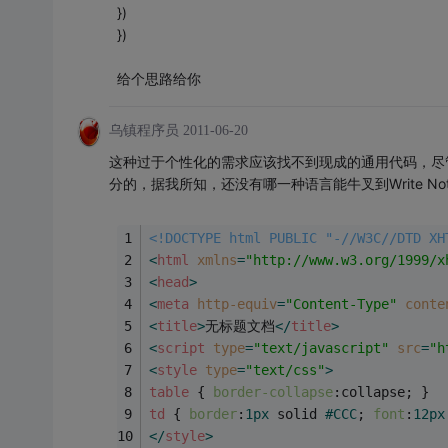
})
})
给个思路给你
乌镇程序员
2011-06-20
这种过于个性化的需求应该找不到现成的通用代码，尽管jQue
分的，据我所知，还没有哪一种语言能牛叉到Write Nothing, 
<!DOCTYPE html PUBLIC "-//W3C//DTD XH
<
html
xmlns
=
"http://www.w3.org/1999/x
<
head
>
<
meta
http-equiv
=
"Content-Type"
conte
<
title
>
无标题文档
</
title
>
<
script
type
=
"text/javascript"
src
=
"h
<
style
type
=
"text/css"
>
table
 { 
border-collapse
:collapse; }
td
 { 
border
:
1px
 solid 
#CCC
; 
font
:
12px
</
style
>