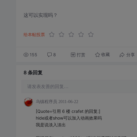
这可以实现吗？
给本帖投票
155
8
打赏
分享
收藏
8 条
回复
请发表友善的回复…
乌镇程序员
2011-06-22
[Quote=引用 6 楼 crafet 的回复:]
hide或者show可以加入动画效果吗
我是说淡入淡出