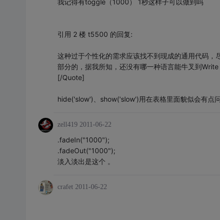
我记得有toggle（1000） 1秒这样子可以做到吗
引用 2 楼 t5500 的回复:
这种过于个性化的需求应该找不到现成的通用代码，尽管jQu
部分的，据我所知，还没有哪一种语言能牛叉到Write Nothi
[/Quote]
hide('slow')、show('slow')用在表格里
zell419
2011-06-22
.fadeIn("1000");
.fadeOut("1000");
淡入淡出是这个 。
crafet
2011-06-22