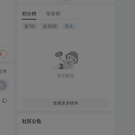
积分榜
荣誉榜
近7日
近30日
至今
复
正序
暂无数据
复
查看更多榜单
社区公告