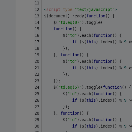
<
script
type
=
"text/javascript"
>
$(
document
).ready(
function
(
) 
{
    $(
"td:eq(0)"
).toggle(
function
(
) 
{
        $(
"td"
).each(
function
(
) 
{
if
 ($(
this
).index() % 
9
 >
        });
    }, 
function
(
) 
{
        $(
"td"
).each(
function
(
) 
{
if
 ($(
this
).index() % 
9
 >
        });
    });
    $(
"td:eq(5)"
).toggle(
function
(
) 
{
        $(
"td"
).each(
function
(
) 
{
if
 ($(
this
).index() % 
9
 >
        });
    }, 
function
(
) 
{
        $(
"td"
).each(
function
(
) 
{
if
 ($(
this
).index() % 
9
 >