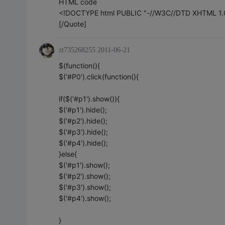
HTML code
<!DOCTYPE html PUBLIC "-//W3C//DTD XHTML 1.0 
[/Quote]
zt735268255
2011-06-21
$(function(){
$('#P0').click(function(){
if($('#p1').show()){
$('#p1').hide();
$('#p2').hide();
$('#p3').hide();
$('#p4').hide();
}else{
$('#p1').show();
$('#p2').show();
$('#p3').show();
$('#p4').show();
}