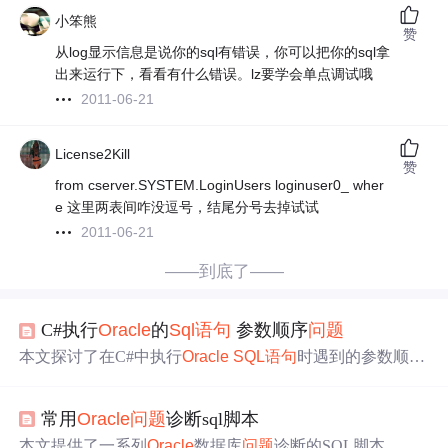
小笨熊
赞
从log显示信息是说你的sql有错误，你可以把你的sql拿
出来运行下，看看有什么错误。lz要学会单点调试哦
2011-06-21
License2Kill
赞
from cserver.SYSTEM.LoginUsers loginuser0_ wher
e 这里两表间咋没逗号，结尾分号去掉试试
2011-06-21
——到底了——
C#执行
Oracle
的
Sql语句
参数顺序
问题
本文探讨了在C#中执行
Oracle
SQL语句
时遇到的参数顺序
问题
，当删除数据出错时，可能与参数顺序有关。解决方
法包括按照SQL中的参数顺序排列参数或使用变量名绑定
常用
Oracle
问题
诊断sql脚本
参数。
本文提供了一系列
Oracle
数据库
问题
诊断的SQL脚本，包