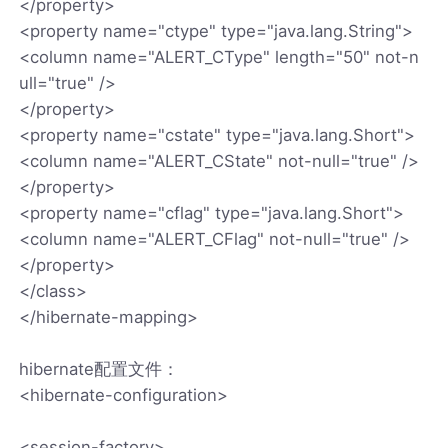
</property>
<property name="ctype" type="java.lang.String">
<column name="ALERT_CType" length="50" not-n
ull="true" />
</property>
<property name="cstate" type="java.lang.Short">
<column name="ALERT_CState" not-null="true" />
</property>
<property name="cflag" type="java.lang.Short">
<column name="ALERT_CFlag" not-null="true" />
</property>
</class>
</hibernate-mapping>
hibernate配置文件：
<hibernate-configuration>
<session-factory>