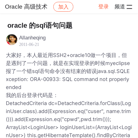
Oracle 高级技术
登录
频道
加入
帖子详情
社区
Oracle 高级技术
oracle 的sql语句问题
Allanheqing
2011-06-21
大家好，本人最近用SSH2+oracle10做一个项目，但
是遇到了一个问题，就是在实现登录的时候myeclipse
报了一个错sql语句命令没有结束的错误java.sql.SQLE
xception: ORA-00933: SQL command not properly
ended
我的后台登录代码是：
DetachedCriteria dc=DetachedCriteria.forClass(Log
inUser.class).add(Expression.eq("cuser", name.trim
())).add(Expression.eq("cpwd",pwd.trim()));
ArrayList<LoginUser> loginUserList=(ArrayList<Logi
nUser>) this.getHibernateTemplate().findByCriteria