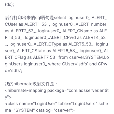
(dc);
后台打印出来的sql语句是select loginuser0_.ALERT_
CUser as ALERT1_53_, loginuser0_.ALERT_number
as ALERT2_53_, loginuser0_.ALERT_CName as ALE
RT3_53_, loginuser0_.ALERT_CPwd as ALERT4_53
_, loginuser0_.ALERT_CType as ALERT5_53_, loginu
ser0_.ALERT_CState as ALERT6_53_, loginuser0_.AL
ERT_CFlag as ALERT7_53_ from cserver.SYSTEM.Lo
ginUsers loginuser0_ where CUser='sdfs' and CPw
d='sdfs';
我的hibernate映射文件是：
<hibernate-mapping package="com.adsserver.entit
y">
<class name="LoginUser" table="LoginUsers" sche
ma="SYSTEM" catalog="cserver">