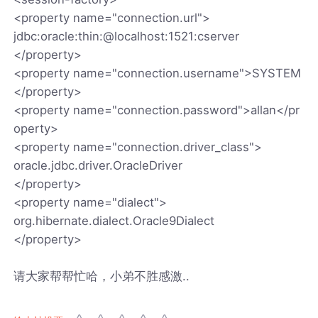
<property name="connection.url">
jdbc:oracle:thin:@localhost:1521:cserver
</property>
<property name="connection.username">SYSTEM
</property>
<property name="connection.password">allan</pr
operty>
<property name="connection.driver_class">
oracle.jdbc.driver.OracleDriver
</property>
<property name="dialect">
org.hibernate.dialect.Oracle9Dialect
</property>
请大家帮帮忙哈，小弟不胜感激..