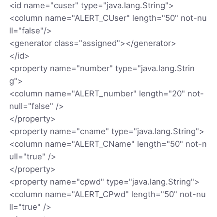
<id name="cuser" type="java.lang.String">
<column name="ALERT_CUser" length="50" not-nu
ll="false"/>
<generator class="assigned"></generator>
</id>
<property name="number" type="java.lang.Strin
g">
<column name="ALERT_number" length="20" not-
null="false" />
</property>
<property name="cname" type="java.lang.String">
<column name="ALERT_CName" length="50" not-n
ull="true" />
</property>
<property name="cpwd" type="java.lang.String">
<column name="ALERT_CPwd" length="50" not-nu
ll="true" />