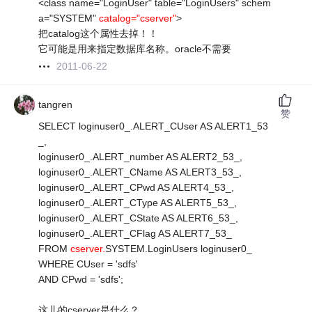
<class name="LoginUser" table="LoginUsers" schem
a="SYSTEM"
catalog="cserver"
>
把catalog这个属性去掉！！
它可能是用来指定数据库名称。oracle不需要
2011-06-22
tangren
赞
SELECT loginuser0_.ALERT_CUser AS ALERT1_53
_,
loginuser0_.ALERT_number AS ALERT2_53_,
loginuser0_.ALERT_CName AS ALERT3_53_,
loginuser0_.ALERT_CPwd AS ALERT4_53_,
loginuser0_.ALERT_CType AS ALERT5_53_,
loginuser0_.ALERT_CState AS ALERT6_53_,
loginuser0_.ALERT_CFlag AS ALERT7_53_
FROM
cserver.
SYSTEM.LoginUsers loginuser0_
WHERE CUser = 'sdfs'
AND CPwd = 'sdfs';
这儿的cserver是什么？