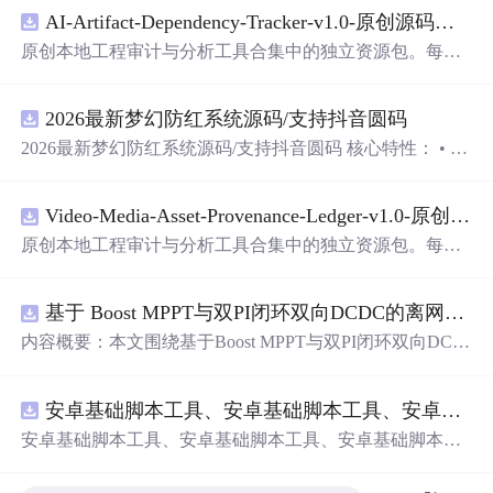
AI-Artifact-Dependency-Tracker-v1.0-原创源码与文档.zip
原创本地工程审计与分析工具合集中的独立资源包。每个
ZIP包含完整源码、3项自动化测试、可复现合成示例、离
线HTML、JSON与SVG报告、1080×720真实运行效果图、
2026最新梦幻防红系统源码/支持抖音圆码
README、运行说明、功能清单、MIT License及原创与授
权声明。解压后进入project目录，执行npm test验证算法，
2026最新梦幻防红系统源码/支持抖音圆码 核心特性： • 多
执行npm run report生成报告，也可通过本地静态服务器打
域名池智能切换，防拦截率99%+ • 抖音官方API对接，生
开网页。运行时零第三方依赖，不包含热点产品或开源项
成真正小程序码 • 完整API接口，支持第三方集成 • 实时数
目源码、Logo、官方截图、论文、生产日志或其他受限素
Video-Media-Asset-Provenance-Ledger-v1.0-原创源码与文档.zip
据统计，多维度分析报表 • 积分系统+邀请返利，运营利器
材。适合前端开发、AI应用工程、测试审计和课程实践。
原创本地工程审计与分析工具合集中的独立资源包。每个
ZIP包含完整源码、3项自动化测试、可复现合成示例、离
线HTML、JSON与SVG报告、1080×720真实运行效果图、
基于 Boost MPPT与双PI闭环双向DCDC的离网光伏储能系统动力学建模及稳态特性分析（Simulink仿真实现）
README、运行说明、功能清单、MIT License及原创与授
权声明。解压后进入project目录，执行npm test验证算法，
内容概要：本文围绕基于Boost MPPT与双PI闭环双向DC-D
执行npm run report生成报告，也可通过本地静态服务器打
C的离网光伏储能系统展开，系统性地研究了其动力学建
开网页。运行时零第三方依赖，不包含热点产品或开源项
模与稳态特性分析，并通过Simulink平台实现了完整的仿真
目源码、Logo、官方截图、论文、生产日志或其他受限素
安卓基础脚本工具、安卓基础脚本工具、安卓基础脚本工具
验证。研究构建了涵盖光伏阵列、最大功率点跟踪（MPP
材。适合前端开发、AI应用工程、测试审计和课程实践。
T）控制、双向DC-DC变换器及储能电池的整体系统架
安卓基础脚本工具、安卓基础脚本工具、安卓基础脚本工
构，采用Boost电路实现高效MPPT控制，并引入电压-电流
具
双闭环PI控制策略，实现对储能系统精确的充放电管理。