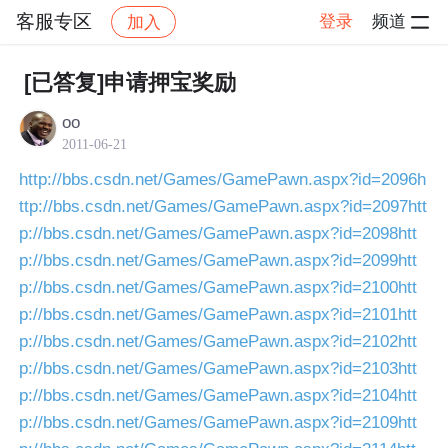
客服专区
登录
频道
加入
帖子详情
社区
客服专区
[已答复]申请押宝奖励
oo
2011-06-21
http://bbs.csdn.net/Games/GamePawn.aspx?id=2096
h
ttp://bbs.csdn.net/Games/GamePawn.aspx?id=2097
htt
p://bbs.csdn.net/Games/GamePawn.aspx?id=2098
htt
p://bbs.csdn.net/Games/GamePawn.aspx?id=2099
htt
p://bbs.csdn.net/Games/GamePawn.aspx?id=2100
htt
p://bbs.csdn.net/Games/GamePawn.aspx?id=2101
htt
p://bbs.csdn.net/Games/GamePawn.aspx?id=2102
htt
p://bbs.csdn.net/Games/GamePawn.aspx?id=2103
htt
p://bbs.csdn.net/Games/GamePawn.aspx?id=2104
htt
p://bbs.csdn.net/Games/GamePawn.aspx?id=2109
htt