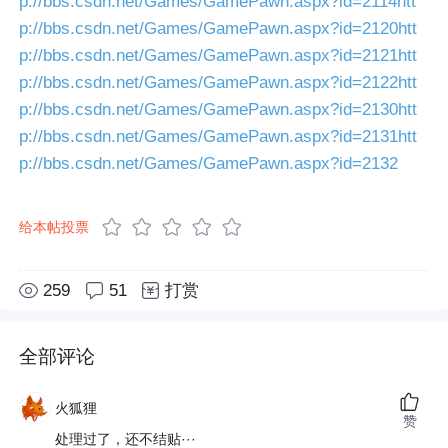
p://bbs.csdn.net/Games/GamePawn.aspx?id=2114
htt
p://bbs.csdn.net/Games/GamePawn.aspx?id=2120
htt
p://bbs.csdn.net/Games/GamePawn.aspx?id=2121
htt
p://bbs.csdn.net/Games/GamePawn.aspx?id=2122
htt
p://bbs.csdn.net/Games/GamePawn.aspx?id=2130
htt
p://bbs.csdn.net/Games/GamePawn.aspx?id=2131
htt
p://bbs.csdn.net/Games/GamePawn.aspx?id=2132
给本帖投票
259
51
打赏
全部评论
火狐狸
赞
处理过了，还不结贴···