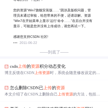
您的资源“Win7旗舰安装版……”因涉及版权问题，管
理员未通过审核，给您带来的不便，还请谅解。资源
“Win7在开始菜单上显示‘运行’命令……”在后台并没有
显示，可能是您并没有上传成功，请您再试一下。
感谢您支持CSDN 社区!
2011-06-22
——到底了——
csdn
上传
的
资源
积分动态变化
博主反馈在CSDN
上传
资源
时，系统会随意修改设定的积
分，原本免费共享的
资源
自动涨价，甚至涨到30积分。且
下载量增加但自己积分不涨，询问得知每个
资源
用户最多
怎么删除CSDN已
上传
的
资源
获100分，质疑用户下载消费的积分去向。
本文介绍了在CSDN上删除自己
上传
资源
的方法，包括直
接删除、通过举报方式删除及联系客服删除等途径，并提
到了不同方法的具体操作流程。