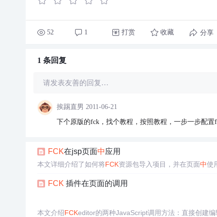
52
1
打赏
收藏
分享
1 条
回复
请发表友善的回复…
挨踢直男
2011-06-21
下个原版的fck，找个教程，按照教程，一步一步配置f
FCK
在jsp页面
中
应用
本文详细介绍了如何将
FCK
资源包导入项目，并在页面
中
使
FCK
插件在页面的调用
本文介绍
FCK
editor的两种JavaScript调用方法：直接创