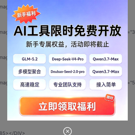
?>/images/02.jpg" text="美景如画的海景|天蓝海蓝" pic="2">
}?>/images/03.jpg" text="郁郁葱葱的生命|生生不息的生命" pic="3
?>/images/04.jpg" text="孤独的一棵老树|等谁呢？" pic="4">
}?>/images/05.jpg" text="明媚的向日葵花|生生不息的生命" pic="5
685></DIV>