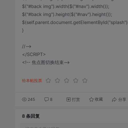
$("#back img").width($("#nav").width());
$("#back img").height($("#nav").height());
$(self.parent.document.getElementById("splash")).
}
//-->
</SCRIPT>
<!-- 焦点图切换结束-->
给本帖投票
245
8
打赏
分享
收藏
8 条
回复