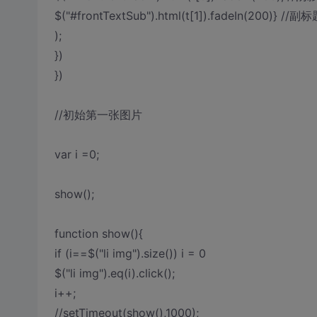
$("#frontTextSub").html(t[1]).fadeIn(200)} //副
);
})
})
//初始第一张图片
var i =0;
show();
function show(){
if (i==$("li img").size()) i = 0
$("li img").eq(i).click();
i++;
//setTimeout(show(),1000);