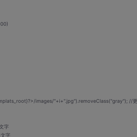
100)
templats_root}?>/images/"+i+".jpg").removeClass("gray"); /
正文文字
/阴影文字