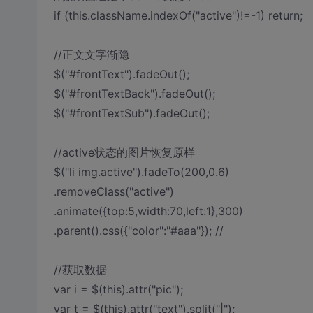
if (this.className.indexOf("active")!=-1) return;
//正文文字渐隐
$("#frontText").fadeOut();
$("#frontTextBack").fadeOut();
$("#frontTextSub").fadeOut();
//active状态的图片恢复原样
$("li img.active").fadeTo(200,0.6)
.removeClass("active")
.animate({top:5,width:70,left:1},300)
.parent().css({"color":"#aaa"}); //
//获取数据
var i = $(this).attr("pic");
var t = $(this).attr("text").split("|");