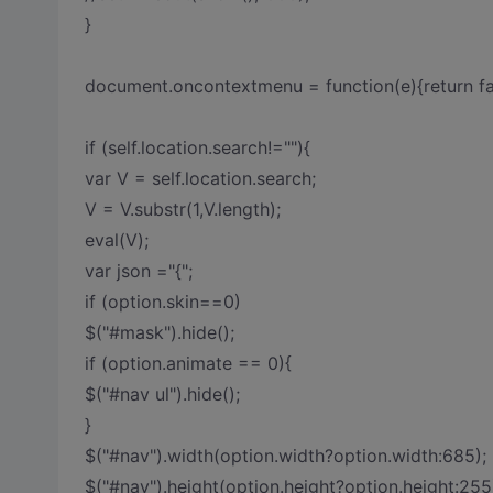
}
document.oncontextmenu = function(e){return fa
if (self.location.search!=""){
var V = self.location.search;
V = V.substr(1,V.length);
eval(V);
var json ="{";
if (option.skin==0)
$("#mask").hide();
if (option.animate == 0){
$("#nav ul").hide();
}
$("#nav").width(option.width?option.width:685);
$("#nav").height(option.height?option.height:255