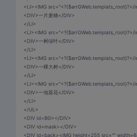
<LI><IMG src="<?{$arrGWeb.templats_root}
<DIV>一片麦穗</DIV>
</LI>
<LI><IMG src="<?{$arrGWeb.templats_root
<DIV>一树绿叶</DIV>
</LI>
<LI><IMG src="<?{$arrGWeb.templats_root}
<DIV>一棵大树</DIV>
</LI>
<LI><IMG src="<?{$arrGWeb.templats_root
<DIV>一地葵花</DIV>
</LI>
</UL>
<DIV id=BG></DIV>
<DIV id=mask></DIV>
<DIV id=back><IMG height=255 src="" width=