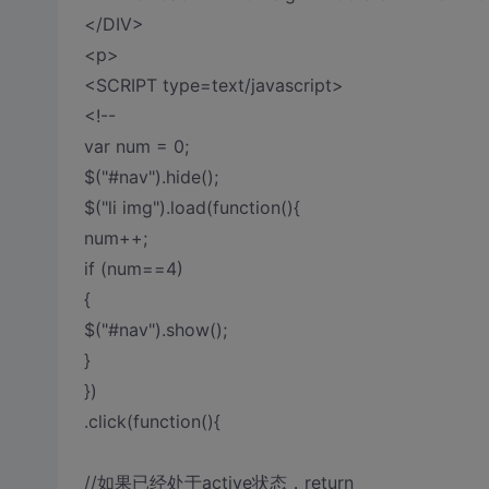
</DIV>
<p>
<SCRIPT type=text/javascript>
<!--
var num = 0;
$("#nav").hide();
$("li img").load(function(){
num++;
if (num==4)
{
$("#nav").show();
}
})
.click(function(){
//如果已经处于active状态，return