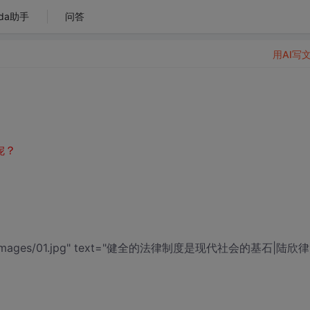
da助手
问答
用AI写
？
呢
ot}?>/images/01.jpg" text="健全的法律制度是现代社会的基石|陆欣