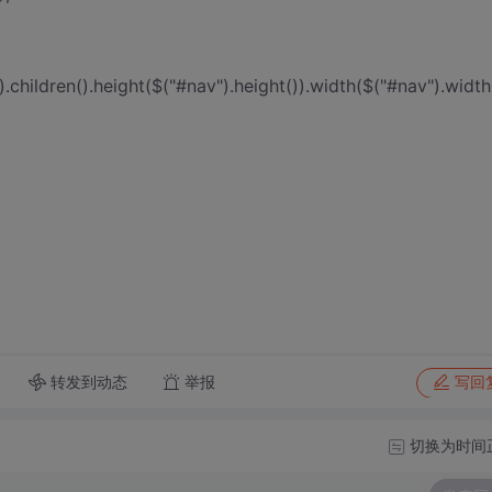
children().height($("#nav").height()).width($("#nav").width(
转发到动态
举报
写回
切换为时间