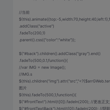
//当前
$(this).animate({top:-5,width:70,height:40,left:1},
.addClass("active")
.fadeTo(200,1)
.parent().css({"color":"white"});
$("#back").children().addClass("gray").end()
.fadeTo(500,0.1,function(){
//var IMG = new Image();
//IMG.s
$(this).children("img").attr("src","<?{$arrGWeb.
图片
$(this).fadeTo(500,1,function(){
$("#frontText").html(t[0]).fadeIn(200); //更改
$("#frontTextBack").html(t[0]).fadeIn(200); /