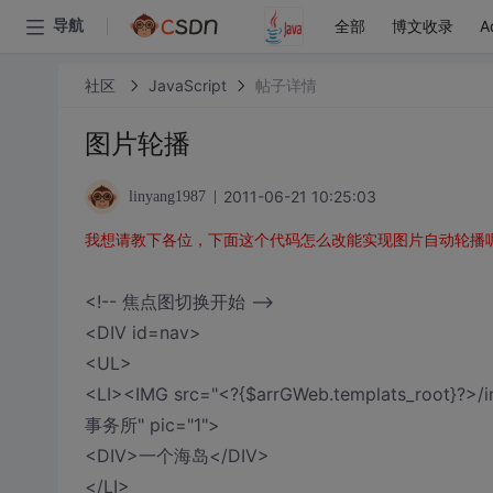
全部
博文收录
A
导航
社区
JavaScript
帖子详情
图片轮播
2011-06-21 10:25:03
linyang1987
我想请教下各位，下面这个代码怎么改能实现图片自动轮播
<!-- 焦点图切换开始 -->
<DIV id=nav>
<UL>
<LI><IMG src="<?{$arrGWeb.templats_ro
事务所" pic="1">
<DIV>一个海岛</DIV>
</LI>