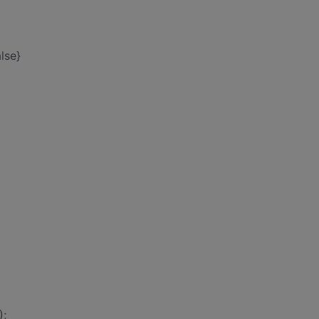
lse}
);