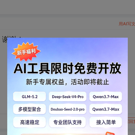
用AI写
，谢谢！
转发到动态
举报
写回