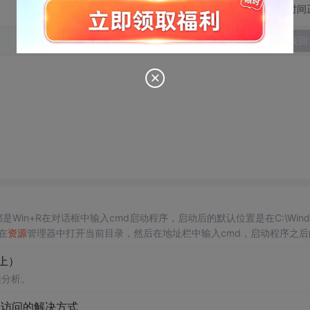
切换为时间
发表回
in+R在对话框中输入cmd启动程序，启动后的默认位置是在C:\Wind
在
资源
管理器中打开当前目录，然后在地址栏中输入cmd，启动程序之后
系统，默认的用户是
管理员
用户，所以启动cmd之后就是
管理员
权限...
上）
类分析。
的访问的解决方式