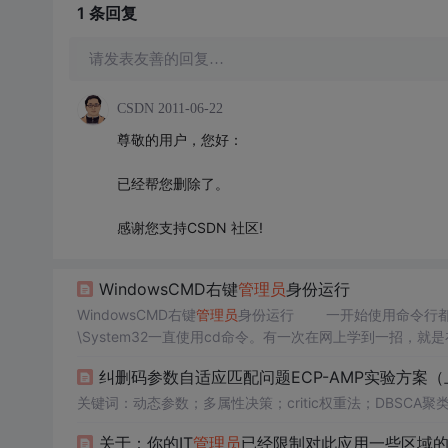
1 条
回复
请发表友善的回复…
CSDN
2011-06-22
尊敬的用户，您好：
已经帮您删除了。
感谢您支持CSDN 社区!
WindowsCMD右键
管理员
身份运行
WindowsCMD右键
管理员
身份运行 一开始使用命令行都是W
\System32一直使用cd命令。有一次在网上学到一招，就是
置就是当前位置了。 以前使用的是Windows7GHOST
纠删码参数自适应匹配问题ECP-AMP实验方案（
关键词：动态参数；多属性决策；critic权重法；DBSCA聚
关于：你的IT
管理员
已经限制对此应用一些区域