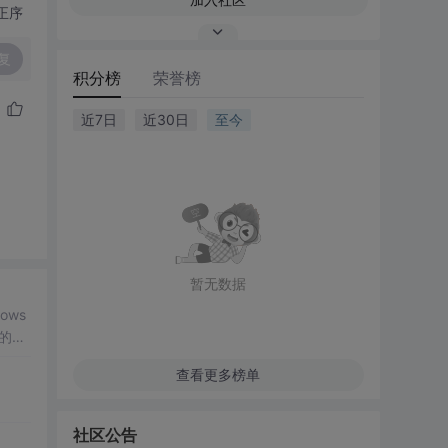
正序
复
积分榜
荣誉榜
近7日
近30日
至今
暂无数据
ows
的位
查看更多榜单
社区公告