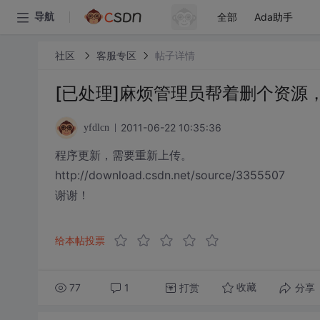
全部
Ada助手
导航
社区
客服专区
帖子详情
[已处理]麻烦管理员帮着删个资源
2011-06-22 10:35:36
yfdlcn
程序更新，需要重新上传。
http://download.csdn.net/source/3355507
谢谢！
给本帖投票
77
1
打赏
分享
收藏