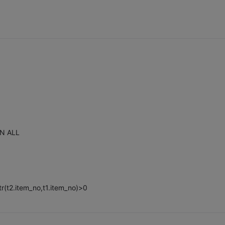
ON ALL
tem_no,t1.item_no)>0