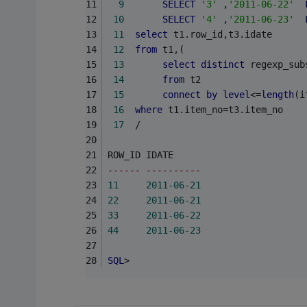
9
SELECT
'3'
 ,
'2011-06-22'
10
SELECT
'4'
 ,
'2011-06-23'
11
select
 t1.row_id,t3.idate
12
from
 t1,(
13
select
distinct
 regexp_sub
14
from
 t2
15
connect
by
level
<=
length
(i
16
where
 t1.item_no=t3.item_no
17
  /
ROW_ID IDATE
------ ----------
11
2011
-06
-21
22
2011
-06
-21
33
2011
-06
-22
44
2011
-06
-23
SQL
> 