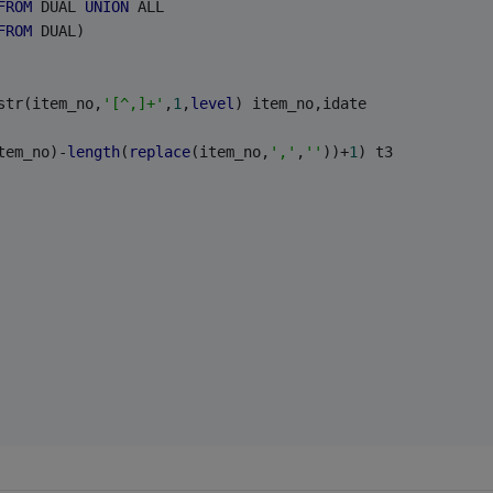
FROM
 DUAL 
UNION
 ALL
FROM
 DUAL)
str(item_no,
'[^,]+'
,
1
,
level
) item_no,idate
tem_no)-
length
(
replace
(item_no,
','
,
''
))+
1
) t3