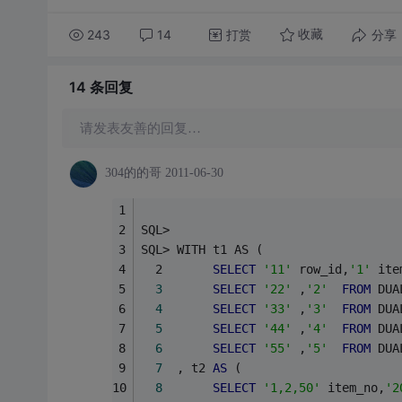
243
14
打赏
分享
收藏
14 条
回复
请发表友善的回复…
304的的哥
2011-06-30
SQL> 
SQL> WITH t1 AS (
  2       
SELECT
'11'
 row_id,
'1'
 ite
3
SELECT
'22'
 ,
'2'
FROM
 DUA
4
SELECT
'33'
 ,
'3'
FROM
 DUA
5
SELECT
'44'
 ,
'4'
FROM
 DUA
6
SELECT
'55'
 ,
'5'
FROM
 DUA
7
  , t2 
AS
 (
8
SELECT
'1,2,50'
 item_no,
'2