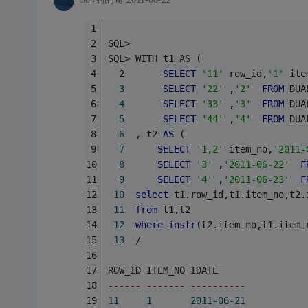
SQL> 
SQL> WITH t1 AS (
  2       
SELECT
'11'
 row_id,
'1'
 ite
3
SELECT
'22'
 ,
'2'
FROM
 DUA
4
SELECT
'33'
 ,
'3'
FROM
 DUA
5
SELECT
'44'
 ,
'4'
FROM
 DUA
6
  , t2 
AS
 (
7
SELECT
'1,2'
 item_no,
'2011-
8
SELECT
'3'
 ,
'2011-06-22'
F
9
SELECT
'4'
 ,
'2011-06-23'
F
10
select
 t1.row_id,t1.item_no,t2.
11
from
 t1,t2
12
where
instr
(t2.item_no,t1.item_
13
  /
ROW_ID ITEM_NO IDATE
------ ------- ----------
11
1
2011
-06
-21