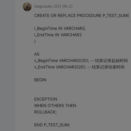
fangxiaoke
2011-06-23
CREATE OR REPLACE PROCEDURE P_TEST_SUM(
i_BeginTime IN VARCHAR2,
i_EndTime IN VARCHAR2
)
AS
v_BeginTime VARCHAR2(20); -- 结算记录起始时间
v_EndTime VARCHAR2(20); -- 结算记录结束时间
BEGIN
EXCEPTION
WHEN OTHERS THEN
ROLLBACK;
END P_TEST_SUM;