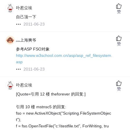
卟惹尘埃
赞
自己顶一下
2011-06-23
灬上海爽爷
赞
参考ASP FSO对象
http://www.w3school.com.cn/asp/asp_ref_filesystem.
asp
2011-06-23
卟惹尘埃
赞
[Quote=引用 12 楼 theforever 的回复:]
引用 10 楼 mstnsc5 的回复:
fso = new ActiveXObject("Scripting.FileSystemObjec
t");
f = fso.OpenTextFile("c:\\testfile.txt", ForWriting, tru