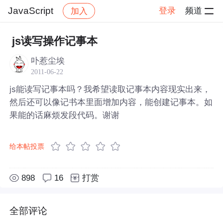
JavaScript
登录
频道
加入
帖子详情
社区
JavaScript
js读写操作记事本
卟惹尘埃
2011-06-22
js能读写记事本吗？我希望读取记事本内容现实出来，
然后还可以像记书本里面增加内容，能创建记事本。如
果能的话麻烦发段代码。谢谢
给本帖投票
898
16
打赏
全部评论