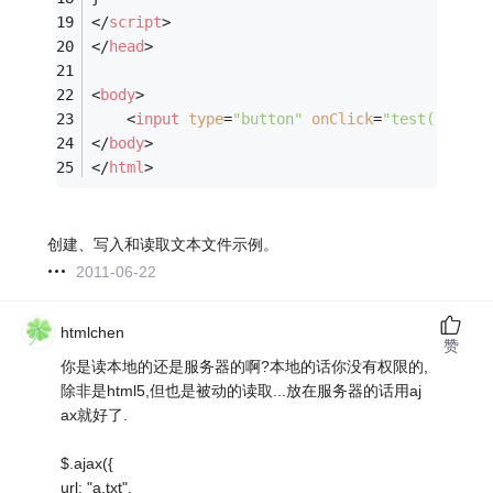
</
script
>
</
head
>
<
body
>
<
input
type
=
"button"
onClick
=
"test()"
val
</
body
>
</
html
>
创建、写入和读取文本文件示例。
2011-06-22
htmlchen
赞
你是读本地的还是服务器的啊?本地的话你没有权限的,
除非是html5,但也是被动的读取...放在服务器的话用aj
ax就好了.
$.ajax({
url: "a.txt",