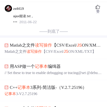
zell419
赞
ajax能读.txt 。
2011-06-22
——到底了——
Matlab之文件
读写操作
【CSV/Excel/
JS
ON/XML/TXT】
Matlab之文件
读写操作
【CSV/Excel/
JS
ON/XML/TXT】
用ASP做一个
记事本
编缉器
// Set these to true to enable debugging or tracing@set @debug=
false@set @trace=false Sub button2_onclickfo1.TEXTAREA1.
style.fontFamily=select1.valueEnd SubSub button3_onclickfo1.
C++
记事本
3系列-简洁版-（V.2.7.25196）
TEXTAREA1.sty
记事本
3-V2.7.25196