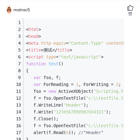
mstnsc5
赞
<
html
>
<
head
>
<
meta
http-equiv
=
"Content-Type"
content
=
"text
<
title
>
测试
</
title
>
<
script
type
=
"text/javascript"
>
function
test
(
)
{
var
 fso, f;
var
 ForReading = 
1
, ForWriting = 
2
;
   fso = 
new
 ActiveXObject(
"Scripting.FileSys
   f = fso.OpenTextFile(
"c:\\testfile.txt"
, F
   f.WriteLine(
"Header"
);
   f.Write(
"1234567890987654321"
);
   f.Close();
   f = fso.OpenTextFile(
"c:\\testfile.txt"
, F
   alert(f.Read(
6
)); 
//"Header"
}