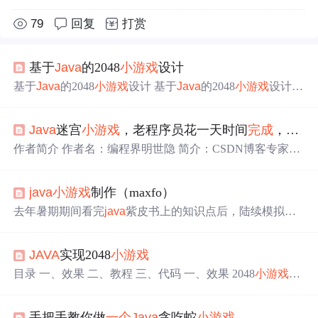
79
回复
打赏
基于
Java
的2048
小游戏
设计
基于
Java
的2048
小游戏
设计 基于
Java
的2048
小游戏
设计的
源代码 基于
Java
的2048
小游戏
设计的课程设计报告 packag
e
小游戏
; import
java
x.sound.sampled.; import
java
x.swing.; i
Java
迷宫
小游戏
，老程序员花一天时间
完成
，你可以吗？
mport
java
.io.; import
java
.awt.; import
java
.awt.event.; import
java
.util.; public class My2048Game extends JFrame{ //定义自
作者简介 作者名：编程界明世隐 简介：CSDN博客专家，
己的面板 MyP
从事软件开发多年，精通
Java
、
Java
Script，博主也是从零
开始一步步把学习成长、深知学习和积累的重要性，喜欢
java
小游戏
制作（maxfo）
跟广大ADC一起打野升级，欢迎您关注，期待与您一起学
习、成长、起飞！ 系列目录 1.
Java
俄罗斯方块 2.
Java
五
去年暑期期间看完
java
紫皮书上的知识点后，陆续模拟了
子棋
小游戏
3. 老
Java
程序员花一天时间写了个飞机大战 4.
贪吃蛇，和飞机大战
小游戏
后，开始了自己的
java
小游戏
Java
植物大战僵尸 5. 老
Java
程序员花2天写了个连连看 6.
制做。
Java
消消乐（天天爱消除） 7.
Java
贪吃蛇
小游戏
8.
Java
JAVA
实现2048
小游戏
扫雷小
目录 一、效果 二、教程 三、代码 一、效果 2048
小游戏
是
一款比较流行的数字游戏，游戏规则如下： 每次可以选择
上下左右其中
一个
方向去滑动，每滑动一次，所有的数字
手把手教你做
一个
Java
贪吃蛇
小游戏