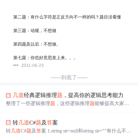
第二题：有什么字符是正反方向不一样的吗？题目没看懂
第三题：动规，不想做
第四题及以后：不想做。
第七题：你也好意思发上来。。。
2011-06-23
——到底了——
几道
经典逻辑推理
题
，提高你的逻辑思考能力
整理了一些逻辑推理
题
，这些逻辑推理
题
能够提高大家的
逻辑思考能力，同时也能给大家的学习带来一定的趣味
性。希望大家看到
题
之后，不要着急看
答
案，要先独立思
转
几道
C#
题
及
答
案
考解决。
答
案的获取可以关注我的公众号：[AlbertYang]回
复相应
题
目获得，
答
案不仅包括了机智类的回
答
，而且包
转
几道
C#
题
及
答
案 1.string str=null和string str=""有什么不
括了富有数学内涵的办法，当然
答
案不是唯一的，如果你
同？2.remoting和webservices有什么不同？3.遍历所有的，