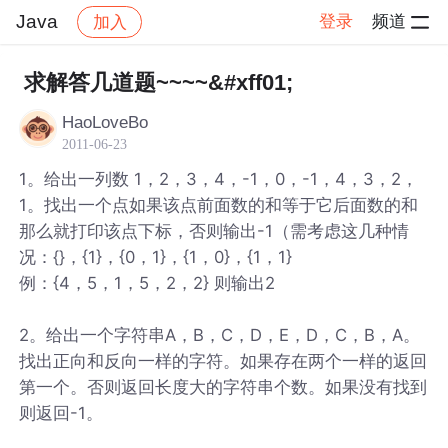
Java
登录
频道
加入
帖子详情
社区
Java
求解答几道题~~~~&#xff01;
HaoLoveBo
2011-06-23
1。给出一列数 1，2，3，4，-1，0，-1，4，3，2，
1。找出一个点如果该点前面数的和等于它后面数的和
那么就打印该点下标，否则输出-1（需考虑这几种情
况：{}，{1}，{0，1}，{1，0}，{1，1}
例：{4，5，1，5，2，2} 则输出2
2。给出一个字符串A，B，C，D，E，D，C，B，A。
找出正向和反向一样的字符。如果存在两个一样的返回
第一个。否则返回长度大的字符串个数。如果没有找到
则返回-1。