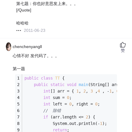
第七题：你也好意思发上来。。。
[/Quote]
哈哈哈
2011-06-23
chenchenyangll
赞
心情不好 发代码了。。。
第一题
public
class
TT
{
public
static
void
main
(String[] args)
{
int
[] arr = { 
1
, 
2
, 
3
 ,
4
 , -
1
, 
0
, -
1
,
int
 sum = 
0
;
int
 left = 
0
, right = 
0
;
//	除错
if
 (arr.length <= 
2
) {
			System.out.println(-
1
);
return
;