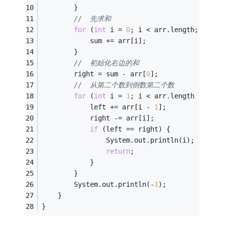
		}
//	先求和
for
 (
int
 i = 
0
; i < arr.length; i++) 
			sum += arr[i];
		}
//	初始化右边的和
		right = sum - arr[
0
];
//	从第二个数到倒数第二个数
for
 (
int
 i = 
1
; i < arr.length - 
1
; i
			left += arr[i - 
1
];
			right -= arr[i];
if
 (left == right) {
				System.out.println(i);
return
;
			}
		}
		System.out.println(-
1
);
	}
}