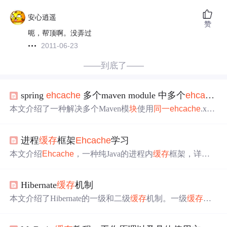
安心逍遥
赞
呃，帮顶啊。没弄过
2011-06-23
——到底了——
spring
ehcache
多个maven module 中多个
ehcache
.
本文介绍了一种解决多个Maven模
块
使用
同一
ehcache
.xml
文件时出现的
缓存
块
找不到的问题的方法。通过为每个
缓
存
管理器指定唯一的名称，避免了
配置
文件之间的冲突。
进程
缓存
框架
Ehcache
学习
本文介绍
Ehcache
，一种纯Java的进程内
缓存
框架，详细
阐述其特点、使用场景及如何在单机和Spring环境中使
用。包括
缓存
注解的使用、
配置
文件定义等。
Hibernate
缓存
机制
本文介绍了Hibernate的一级和二级
缓存
机制。一级
缓存
与S
ession生命周期相同，在
同一
Session中避免重复查询数据
库；二级
缓存
可在
不同
Session间
共享
，通过
配置
EhCache