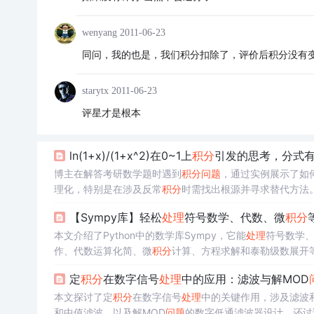
wenyang
2011-06-23
同问，我的也是，我们积分扣除了，评价后积分没有
starytx
2011-06-23
评星才是根本
ln(1+x)/(1+x^2)在0~1上
积分
引发的思考，分式
博主在解答考研数学题时遇到
积分
问题
，通过实例展示了如
理化，特别是在涉及反常
积分
时需找出根源并寻求替代方法
【Sympy库】轻松
处理
符号数学、代数、微
积分
本文介绍了Python中的数学库Sympy，它能
处理
符号数学
作、代数运算化简、微
积分
计算、方程求解和泰勒级数展开
定
积分
在数字信号
处理
中的应用：滤波与解MOD
本文探讨了定
积分
在数字信号
处理
中的关键作用，涉及滤波和
和中值滤波，以及解MOD
问题
的数字低通滤波器设计。还讨