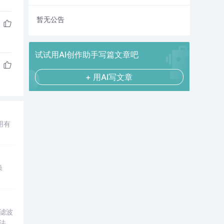
暂无公告
试试用AI创作助手写篇文章吧
+ 用AI写文章
用有
操
滤波
法解