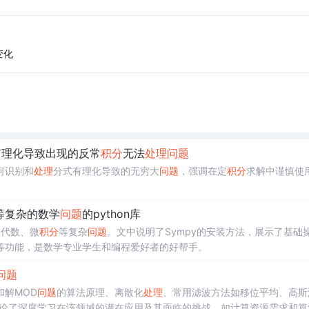
变化
有理化导致出现的反常
积分
无法
处理
问题
何识别和
处理
分式有理化导致的无穷大
问题
，强调在定
积分
求解中谨慎使
。
等复杂的数学
问题
的python库
、代数、微
积分
等复杂
问题
。文中说明了Sympy的安装方法，展示了基础
等功能，是数学专业学生和编程爱好者的好帮手。
问题
解MOD
问题
的算法原理、离散化
处理
、常用滤波方法如移位平均、高斯
论了深度学习在该领域的潜在应用及其面临的挑战，如计算资源需求和算