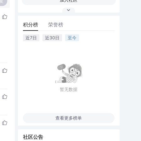
复
积分榜
荣誉榜
近7日
近30日
至今
暂无数据
查看更多榜单
社区公告