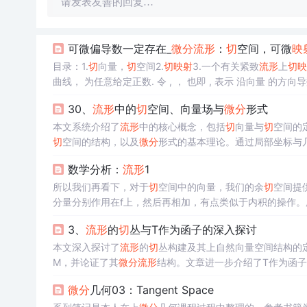
请发表友善的回复…
可微偏导数一定存在_
微分
流形
：
切
空间，可微
映
目录：1.
切
向量，
切
空间2.
切
映射
3.一个有关紧致
流形
上
切
映
为一等价关系. 有了如上定义，我们就可以引入点p的
切
向量
30、
流形
中的
切
空间、向量场与
微分
形式
本文系统介绍了
流形
中的核心概念，包括
切
向量与
切
空间的
切
空间的结构，以及
微分
形式的基本理论。通过局部坐标与
在物理学、计算机图形学和机器学习等领域的应用前景。文
数学分析：
流形
1
几何与拓扑性质提供了坚实的理论基础。
所以我们再看下，对于
切
空间中的向量，我们的余
切
空间提
分量分别作用在f上，然后再相加，有点类似于内积的操作。
而且是一个“向量”，所以还需要余
切
空间的帮忙，对应一个固
3、
流形
的
切
丛与T作为函子的深入探讨
F，是一个定义在
流形
道路上的函数f，它的
微分
运算具有(8
本文深入探讨了
流形
的
切
丛构建及其上自然向量空间结构的
M，并论证了其
微分
流形
结构。文章进一步介绍了T作为函
且在纤维上保持线性。结合具体例子与练习，帮助读者理解
微分
几何03：Tangent Space
与物理学中的基础作用。