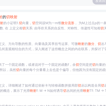
发表回
射
的
切
映射
射
的小证明1.
切
向量，
切
空间设M为一m维
微分
流形
， 为M上过点p的一条可微
曲线， 为任意给定正数. 令 , ， 也即 , 表示 沿向量 的方向导数. 在 上定义相
切
关系: 由等价关系的自反性、对称性、传递性可知相
切
，全体
切
向量集(商集).称 所在的等价类 为M在...
定义、方向导数的性质、向量场及其李括号运算、可微
映射
的
微分
、
切
丛
几何直观相结合的方式，深入阐述了这些概念之间的内在联系，并探讨了
章还展望了高维
流形
、数值计算及跨学科研究等未来发展方向，为理解
流
供了一个固定函数，或者说对于一个固定的函数f，余
切
空间是把
切
向量的
所以，虽然
切
向量的每个分量看上去也是个偏导，但他因为没有固定的函
定的f，同时也引入内积的部分，得到一个R。这里也要好好理解，
流形
)(9)的形式，那么他们肯定包含
切
向量，这个
切
向量是
微分
中需要用到的
定义，详细阐述了如何通过坐标卡与转移函数拼接局部
切
丛以构造全局
切
子的概念，展示了光滑
映射
f: M → N如何诱导
切
丛间的光滑
映射
Tf: TM →
切
丛的拓扑与
微分
结构、等价类构造以及历史意义，强调了该理论在
微分