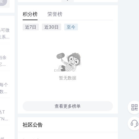
复
积分榜
荣誉榜
近7日
近30日
至今
关系
与余
它们
形
的
暂无数据
每个
数，
上的
。
查看更多榜单
丛T
 TN，
社区公告
几何