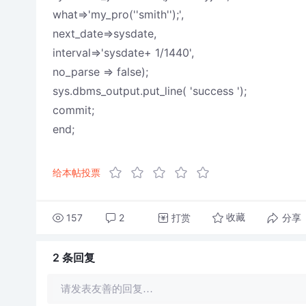
what=>'my_pro(''smith'');',
next_date=>sysdate,
interval=>'sysdate+ 1/1440',
no_parse => false);
sys.dbms_output.put_line( 'success ');
commit;
end;
给本帖投票
157
2
打赏
分享
收藏
2 条
回复
请发表友善的回复…