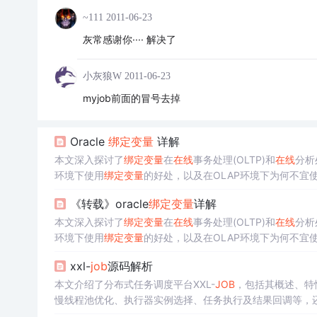
~111
2011-06-23
灰常感谢你···· 解决了
小灰狼W
2011-06-23
myjob前面的冒号去掉
Oracle
绑定
变量
详解
本文深入探讨了
绑定
变量
在
在线
事务处理(OLTP)和
在线
分析
环境下使用
绑定
变量
的好处，以及在OLAP环境下为何不宜使用。
价值，强调了在不同系统中正确利用
绑定
变量
的重要性。
《转载》oracle
绑定
变量
详解
本文深入探讨了
绑定
变量
在
在线
事务处理(OLTP)和
在线
分析
环境下使用
绑定
变量
的好处，以及在OLAP环境下为何不宜
制，以及如何通过避免不必要的SQL解析来提高数据库性能
xxl-
job
源码解析
本文介绍了分布式任务调度平台XXL-
JOB
，包括其概述、特
慢线程池优化、执行器实例选择、任务执行及结果回调等，