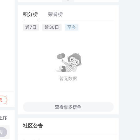
积分榜
荣誉榜
近7日
近30日
至今
暂无数据
复
查看更多榜单
正序
社区公告
复