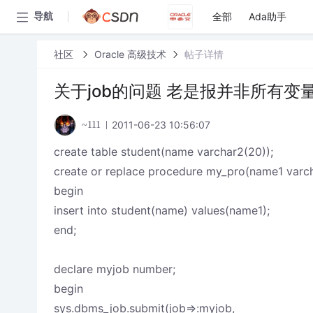
全部
Ada助手
导航
社区
Oracle 高级技术
帖子详情
关于job的问题 老是报并非所有变
2011-06-23 10:56:07
~111
create table student(name varchar2(20));
create or replace procedure my_pro(name1 varch
begin
insert into student(name) values(name1);
end;
declare myjob number;
begin
sys.dbms_job.submit(job=>:myjob,