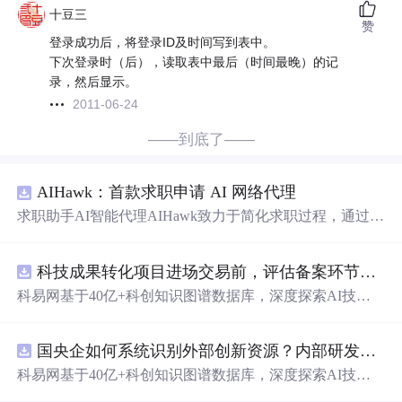
十豆三
赞
登录成功后，将登录ID及时间写到表中。
下次登录时（后），读取表中最后（时间最晚）的记
录，然后显示。
2011-06-24
——到底了——
AIHawk：首款求职申请 AI 网络代理
求职助手AI智能代理AIHawk致力于简化求职过程，通过自
动化职位申请流程。借助人工智能，它能够帮助
用户
以定
制化的方式申请多个职位。
科技成果转化项目进场交易前，评估备案环节需要准备哪些材料？.docx
科易网基于40亿+科创知识图谱数据库，深度探索AI技术
在技术转移、成果转化、技术经纪、知识产权、产业创
新、科技招商等垂直领域的多样化应用场景，研究科技创
国央企如何系统识别外部创新资源？内部研发体系完善，但对外部高校、中小科技企业技术能力缺乏动态认知。.docx
新领域的AI+数智化解决方案，推动科技创新与产业创新
智能化发展。
科易网基于40亿+科创知识图谱数据库，深度探索AI技术
在技术转移、成果转化、技术经纪、知识产权、产业创