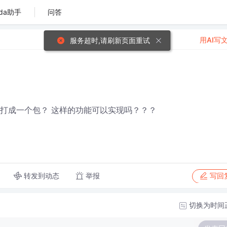
da助手
问答
用AI写
服务超时,请刷新页面重试
条信息 打成一个包？ 这样的功能可以实现吗？？？
转发到动态
举报
写回
切换为时间