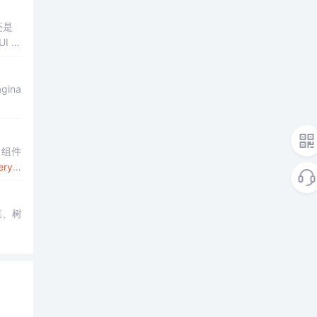
还是
I 组
要使
 组件
ery
 H
框、树