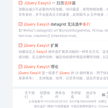
JQuery
EasyUI
-- 日历
选择
器
加载会减少不必要的内容加载。但问题是，使用智能加载，你
非常多的，并不会提高太大的速度，反而因为 js 文件较多，
件有很多属性和方法，如果使用 class 的用法将极大的不方便
jQuery
EasyUI
datagrid 无法选中
多行
用它即可自动完成 UI 组件的解析工作。—————————
$("#infos").datagrid({ url:'${ctx}/info/getInfos', fit:true, idField:'infoTitle', pageSize:15, pageList:[15,30,45], fitColumns:true, pagina
tion:true, columns:[[ {checkbox:true},
jQuery
EasyUI
扩展
创建自定义
EasyUI
插件是扩展其功能的一种常见方式。这涉及到编写
或功能。定义插件结构：确定你的插件将提供哪些功能，以
的插件开发模式来编写你的插件代码。确保你的代码遵循
Ea
jQuery
EasyUI
理论
TML 结构，确保它易于集成到现有的
EasyUI
界面中。添加
jQuery
EasyUI
是一组基于
jQuery
的 UI 插件集合，用于
形菜单等），支持拖放、排序、分页等功能，适合开发企业
关于我
招贤纳
商务合
寻求报
协议专
们
士
作
道
区
公安备案号11010502030143
京ICP备19004658号
京网文〔
家长监护
网络110报警服务
中国互联网举报中心
Chro