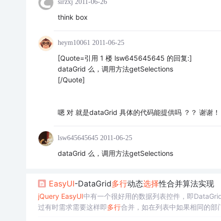
sirzxj
2011-06-26
think box
heym10061
2011-06-25
[Quote=引用 1 楼 lsw645645645 的回复:]
dataGrid 么，调用方法getSelections
[/Quote]
嗯 对 就是dataGrid 具体的代码能提供吗 ？？ 谢谢！
lsw645645645
2011-06-25
dataGrid 么，调用方法getSelections
EasyUI
-DataGrid
多行
动态
选择
性合并算法实现
jQuery
EasyUI
中有一个很好用的数据列表控件，即DataGr
过有时需求需要这样即
多行
合并，如在列表中如果相同的部门
还有其他字段根据内容相同或者其他字段的ID相同啊进行合