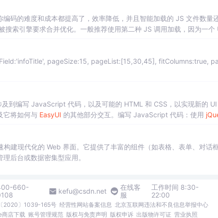
编码的难度和成本都提高了，效率降低，并且智能加载的 JS 文件数量
被搜索引擎要求合并优化。一般推荐使用第二种 JS 调用加载，因为一个 U
。Parser 解析器是专门解析渲染各种 UI 组件，一般来说，我们并不需
—– (完)————————————–
 JavaScript 代码，以及可能的 HTML 和 CSS，以实现新的 UI
及它将如何与
EasyUI
的其他部分交互。编写 JavaScript 代码：使用
jQu
syUI
的编程规范和命名约定。创建 HTML 结构：如果你的插件需要特定的
样式。
快速构建现代化的 Web 界面。它提供了丰富的组件（如表格、表单、对话
管理后台或数据密集型应用。
400-660-
在线客
工作时间 8:30-
kefu@csdn.net
0108
服
22:00
2020〕1039-165号
经营性网站备案信息
北京互联网违法和不良信息举报中心
me商店下载
账号管理规范
版权与免责声明
版权申诉
出版物许可证
营业执照