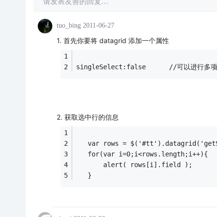
请发表友善的回复…
tuo_bing
2011-06-27
1. 首先你要将 datagrid 添加一个属性
singleSelect:false      //可以进行
2. 获取选中行的信息
   var rows = $('#tt').datagrid('get
   for(var i=0;i<rows.length;i++){
       alert( rows[i].field );      
   }