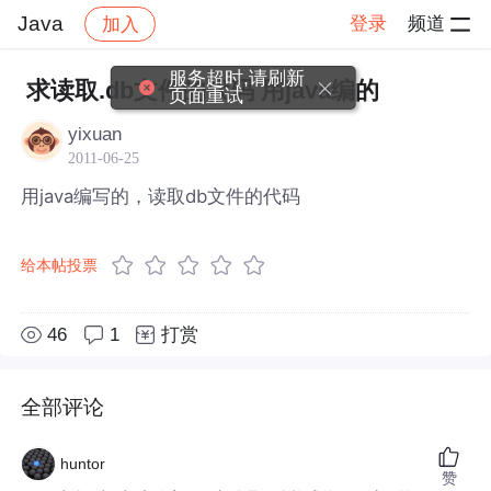
Java
登录
频道
加入
帖子详情
社区
Java
服务超时,请刷新
求读取.db文件的代码 用java编的
页面重试
yixuan
2011-06-25
用java编写的，读取db文件的代码
给本帖投票
46
1
打赏
全部评论
huntor
赞