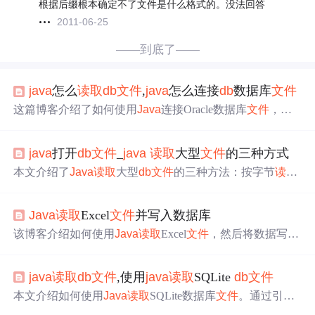
根据后缀根本确定不了文件是什么格式的。没法回答
2011-06-25
——到底了——
java
怎么
读取
db
文件
,
java
怎么连接
db
数据库
文件
这篇博客介绍了如何使用
Java
连接Oracle数据库
文件
，包
括通过加载配置
文件
获取数据库连接信息，使用J
DB
C建立
连接，并提供了示例
代码
。内容涵盖J
db
cTemplate的使用和
java
打开
db
文件
_
java
读取
大型
文件
的三种方式
数据库连接的基本步骤。
本文介绍了
Java
读取
大型
db
文件
的三种方法：按字节
读取
、按行
读取
和使用内存映射
文件
。详细展示了
代码
实现，
并强调了FileChannel和Mappe
dB
yteBuffer在处理大
文件
时的
Java
读取
Excel
文件
并写入数据库
效率优势。
该博客介绍如何使用
Java
读取
Excel
文件
，然后将数据写入
Oracle数据库。通过示例
代码
展示了主流程控制类中的关
键步骤，包括配置
文件
和数据库表的创建。
java
读取
db
文件
,使用
java
读取
SQLite
db
文件
本文介绍如何使用
Java
读取
SQLite数据库
文件
。通过引入
David Crawshaw的
Java
J
DB
C驱动，将JAR添加到类路