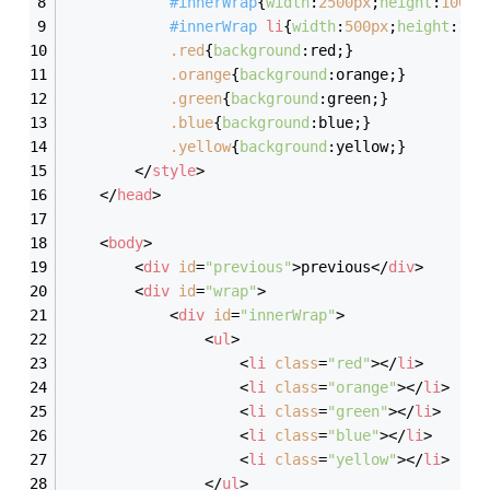
#innerWrap
{
width
:
2500px
;
height
:
100px
#innerWrap
li
{
width
:
500px
;
height
:
100
.red
{
background
:red;}
.orange
{
background
:orange;}
.green
{
background
:green;}
.blue
{
background
:blue;}
.yellow
{
background
:yellow;}
</
style
>
</
head
>
<
body
>
<
div
id
=
"previous"
>
previous
</
div
>
<
div
id
=
"wrap"
>
<
div
id
=
"innerWrap"
>
<
ul
>
<
li
class
=
"red"
>
</
li
>
<
li
class
=
"orange"
>
</
li
>
<
li
class
=
"green"
>
</
li
>
<
li
class
=
"blue"
>
</
li
>
<
li
class
=
"yellow"
>
</
li
>
</
ul
>