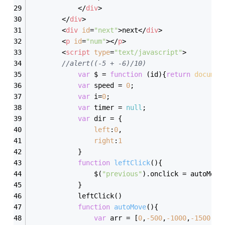
</
div
>
</
div
>
<
div
id
=
"next"
>
next
</
div
>
<
p
id
=
"num"
>
</
p
>
<
script
type
=
"text/javascript"
>
//alert((-5 + -6)/10)
var
 $ = 
function
 (
id
)
{
return
documen
var
 speed = 
0
;
var
 i=
0
;
var
 timer = 
null
;
var
 dir = {
left
:
0
,
right
:
1
			}
function
leftClick
(
)
{
				$(
"previous"
).onclick = autoMove
			}
			leftClick()
function
autoMove
(
)
{
var
 arr = [
0
,
-
500
,
-
1000
,
-
1500
,
-
2