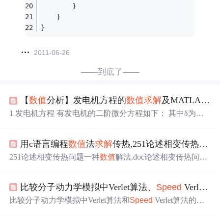
		}
	}
}
2011-06-26
——到底了——
【
数值
分析】发电机方程的
数值
求解
及MATLAB仿真
1 发电机方程 有发电机的二阶微分方程如下： 其中δ为发
电机转子角（rotor angle），ω为角速度（rotor angular
spee
d
），H为发电机惯性常数（inertia constant），D为发电机
用c语言编程
数值
法
求解
传热,251论述相变传热问题一种
阻尼系数（damping constant）。 2 欧拉法 将微分方程离散
化，在离散点处用差商代替导数。其中，根据不同的差
251论述相变传热问题一种
数值
解法.doc论述相变传热问题
商，欧拉法分为向前欧拉和向后欧拉。 2.1 向前欧拉法 2.2
的一种
数值
解法张丽蓉 解国珍(北京建筑工程学院，环境与
向后欧拉法 向后欧拉是一种隐式格式，
计算
每一个迭代步
能源工程学院，北京，100044)摘要：具有相变的传热过
时都需要
求解
一个非线性方程。 2.3 两点欧拉公式
比较分子动力学模拟中Verlet算法、
Speed
Verlet算法及辛算法的精度
程，是一个物体三相间相互转换的过程，相变传热存在着
一个相间移动的边界面,因而相变传热的
计算
比单纯热传导
比较分子动力学模拟中Verlet算法和
Speed
Verlet算法的精
更为复杂。本文以水的凝固问题为例，采用编程的方法对
度 原理部分 分子动力学模拟是一种研究凝聚态系统的有力
水的凝固问题进行了
数值
求解
，得出了在第一类边界条件