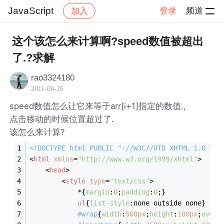
JavaScript
登录
频道
加入
帖子详情
社区
JavaScript
这个该怎么来计算啊?speed数值被超出
了.?求解
rao3324180
2011-06-26
speed数值怎么让它来等于arr[i+1]指定的数值.,
点击移动的时候位置超过了.
该怎么来计算?
<!DOCTYPE 
html
PUBLIC
"-//W3C//DTD XHTML 1.0 Tra
<
html
xmlns
=
"http://www.w3.org/1999/xhtml"
>
<
head
>
<
style
type
=
"text/css"
>
			*{
margin
:
0
;
padding
:
0
;}
ul
{
list-style
:none outside none}
#wrap
{
width
:
500px
;
height
:
100px
;
overf