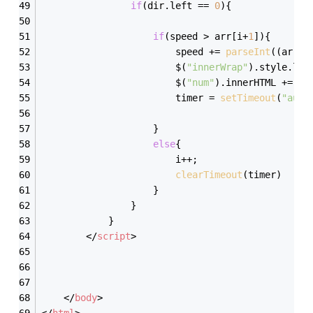
if
(dir.left == 
0
){
if
(speed > arr[i+
1
]){
						speed += 
parseInt
((arr[i
						$(
"innerWrap"
).style.lef
						$(
"num"
).innerHTML += i+
						timer = 
setTimeout
(
"auto
					}
else
{
						i++;
clearTimeout
(timer)
					}
				}
			}
</
script
>
</
body
>
</
html
>