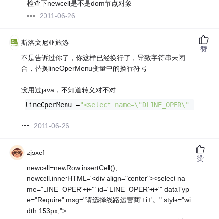
检查下newcell是不是dom节点对象
2011-06-26
斯洛文尼亚旅游
赞
不是告诉过你了，你这样已经换行了，导致字符串未闭
合，替换lineOperMenu变量中的换行符号
没用过java，不知道转义对不对
lineOperMenu =
"<select name=\"DLINE_OPER\" id=\"
2011-06-26
zjsxcf
赞
newcell=newRow.insertCell();
newcell.innerHTML='<div align="center"><select na
me="LINE_OPER'+i+'" id="LINE_OPER'+i+'" dataTyp
e="Require" msg="请选择线路运营商'+i+'。" style="wi
dth:153px;">