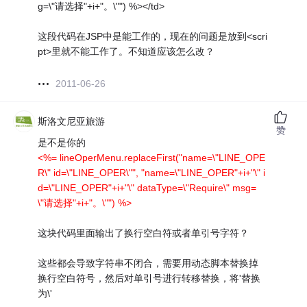
g=\"请选择"+i+"。\"") %></td>
这段代码在JSP中是能工作的，现在的问题是放到<scri
pt>里就不能工作了。不知道应该怎么改？
2011-06-26
斯洛文尼亚旅游
赞
是不是你的
<%= lineOperMenu.replaceFirst("name=\"LINE_OPE
R\" id=\"LINE_OPER\"", "name=\"LINE_OPER"+i+"\" i
d=\"LINE_OPER"+i+"\" dataType=\"Require\" msg=
\"请选择"+i+"。\"") %>
这块代码里面输出了换行空白符或者单引号字符？
这些都会导致字符串不闭合，需要用动态脚本替换掉
换行空白符号，然后对单引号进行转移替换，将'替换
为\'