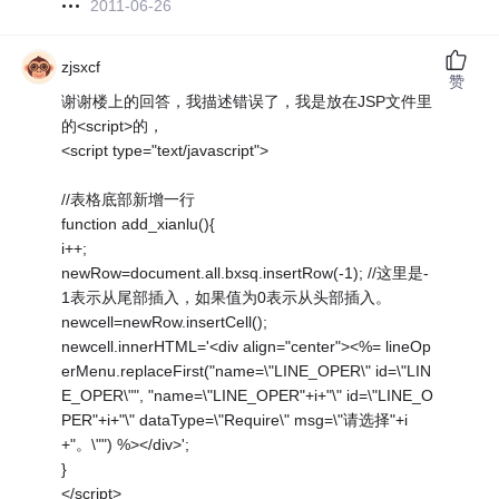
2011-06-26
zjsxcf
赞
谢谢楼上的回答，我描述错误了，我是放在JSP文件里
的<script>的，
<script type="text/javascript">
//表格底部新增一行
function add_xianlu(){
i++;
newRow=document.all.bxsq.insertRow(-1); //这里是-
1表示从尾部插入，如果值为0表示从头部插入。
newcell=newRow.insertCell();
newcell.innerHTML='<div align="center"><%= lineOp
erMenu.replaceFirst("name=\"LINE_OPER\" id=\"LIN
E_OPER\"", "name=\"LINE_OPER"+i+"\" id=\"LINE_O
PER"+i+"\" dataType=\"Require\" msg=\"请选择"+i
+"。\"") %></div>';
}
</script>