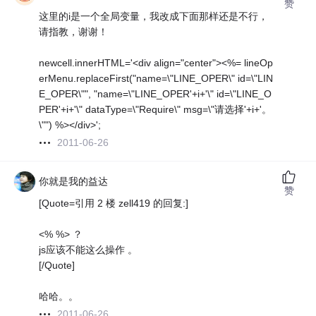
赞
这里的i是一个全局变量，我改成下面那样还是不行，
请指教，谢谢！
newcell.innerHTML='<div align="center"><%= lineOp
erMenu.replaceFirst("name=\"LINE_OPER\" id=\"LIN
E_OPER\"", "name=\"LINE_OPER'+i+'\" id=\"LINE_O
PER'+i+'\" dataType=\"Require\" msg=\"请选择'+i+'。
\"") %></div>';
2011-06-26
你就是我的益达
赞
[Quote=引用 2 楼 zell419 的回复:]
<% %> ？
js应该不能这么操作 。
[/Quote]
哈哈。。
2011-06-26