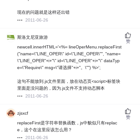
现在的问题就是这样还出错
2011-06-26
斯洛文尼亚旅游
赞
newcell.innerHTML='<%= lineOperMenu.replaceFirst
("name=\"LINE_OPER\" id=\"LINE_OPER\"", "name=
\"LINE_OPER"+i+"\" id=\"LINE_OPER"+i+"\" dataTyp
e=\"Require\" msg=\"请选择"+i+"。\"") %>';
这句不能放到.js文件里面，放在动态页<script>标签块
里面是没问题的，因为.js文件不支持动态脚本
2011-06-26
zjsxcf
赞
replaceFirst是字符串替换函数，js中貌似只有replac
e，这个在这里应该怎么用？
2011-06-26