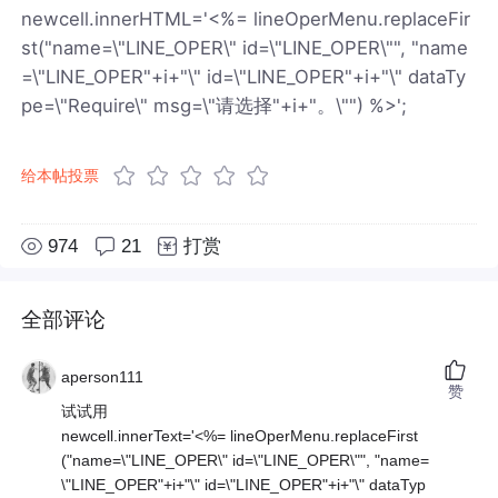
newcell.innerHTML='<%= lineOperMenu.replaceFir
st("name=\"LINE_OPER\" id=\"LINE_OPER\"", "name
=\"LINE_OPER"+i+"\" id=\"LINE_OPER"+i+"\" dataTy
pe=\"Require\" msg=\"请选择"+i+"。\"") %>';
给本帖投票
974
21
打赏
全部评论
aperson111
赞
试试用
newcell.innerText='<%= lineOperMenu.replaceFirst
("name=\"LINE_OPER\" id=\"LINE_OPER\"", "name=
\"LINE_OPER"+i+"\" id=\"LINE_OPER"+i+"\" dataTyp