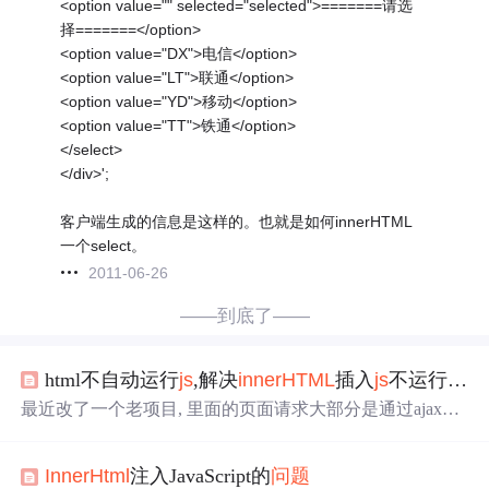
<option value="" selected="selected">=======请选
择=======</option>
<option value="DX">电信</option>
<option value="LT">联通</option>
<option value="YD">移动</option>
<option value="TT">铁通</option>
</select>
</div>';
客户端生成的信息是这样的。也就是如何innerHTML
一个select。
2011-06-26
——到底了——
html不自动运行
js
,解决
innerHTML
插入
js
不运行
问题
最近改了一个老项目, 里面的页面请求大部分是通过ajax请
求后来渲染的
js
p页面, 然后再用
innerHTML
插入到当前页.
但是这就遇到了一个
问题
,
js
p里引入的
js
库以及一些
js
代码
InnerHtml
注入JavaScript的
问题
就无法运行了, 所以就探索了一下
innerHTML
以及解析
js
的