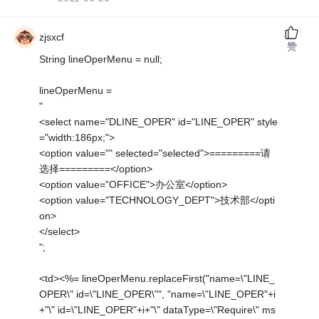
zjsxcf
赞
String lineOperMenu = null;
lineOperMenu =
"
<select name="DLINE_OPER" id="LINE_OPER" style
="width:186px;">
<option value="" selected="selected">=========请
选择=========</option>
<option value="OFFICE">办公室</option>
<option value="TECHNOLOGY_DEPT">技术部</opti
on>
</select>
";
<td><%= lineOperMenu.replaceFirst("name=\"LINE_
OPER\" id=\"LINE_OPER\"", "name=\"LINE_OPER"+i
+"\" id=\"LINE_OPER"+i+"\" dataType=\"Require\" ms