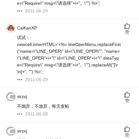
e=\"Require\" msg=\"请选择"+i+"。\"") %>';
2011-06-29
CaiKanXP
赞
试试：
newcell.innerHTML='<%= lineOperMenu.replaceFirst
("name=\"LINE_OPER\" id=\"LINE_OPER\"", "name=
\"LINE_OPER"+i+"\" id=\"LINE_OPER"+i+"\" dataTyp
e=\"Require\" msg=\"请选择"+i+"。\"").replaceAll("[\r
\n]+", "") %>';
2011-06-29
sirzxj
赞
不抛弃，不放弃，每天发帖
2011-06-28
sirzxj
赞