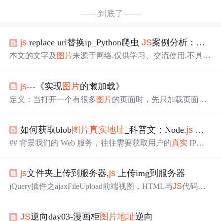
——到底了——
js
replace url替换ip_Python爬虫
JS
案例分析：爬取鬼灭之刃漫
本文的文字及
图片
来源于网络,仅供学习、交流使用,不具有
任何商业用途,如有问题请及时联系我们以作处理。文章转
载于公众号：快学Python作者：皖渝猪油骨，拿来卤~今
js
---《实现
图片
的懒加载》
天，来分享一下python
图片
爬取+简单
JS
分析爬取网址：漫
画
地址
(这个网站只更新到188话，实际上已经有200多话
定义：当打开一个有很多
图片
的页面时，先只加载页面上
了)一、获取所有章节URL
地址
打开网址后，使用Chrome抓
看到的
图片
，等滚动到页面下面时，再加载所需的
图片
。
包，发现所有章节的数据如下所示：def get_html(ur...
这就是
图片
懒加载。作用： 减少或延迟请求数，缓解浏览
如何获取blob
图片
真实
地址
_科普文：Node.
js
安全攻防 - 如何伪造和获取用户
器的压力，增强用户体验 如何实现： 1.设置
图片
src属性为
同一张
图片
，同时自定义一个data-src属性来存储
图片
的
真
## 背景我们的 Web 服务，往往需要获取用户的
真实
IP，
实
地址
2.页面初始化显示的时候或者浏览器发生滚动的时
譬如防刷、API 限流等等场景。这似乎是一个显而易见的
候判断
图片
是否在视野中 3.当
图片
在视野中时，通过
js
自
问题。以 Node.
js
来说，每一个 TCP 连接都有 remoteAddre
动改变该区域的
图片
的src属性为
真实
地址
js
文件夹上传到服务器,
js
上传img到服务器
ss 属性，通过它可以直接获取到请求的 IP
地址
。而在 HT
TP 请求中，我们可以通过 request.socket.remoteAddress 访
jQuery插件之ajaxFileUpload前端视图，HTML与
JS
代码，
问到这个属性。可是事情真的有这么简单吗？一般来说我
成功上传后，返回
图片
真实
地址
并绑定到的SRC
地址
lt;head
们的...
>lt;script src="/jquery-1.7.1.
js
"type="text/javascript">lt;script>l
JS
逆向day03-漫画柜
图片
地址
逆向
t;script src="/...文章wenvi_wu2015-01-031318浏览量jQuery插