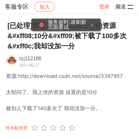
客服专区
登录
频道
加入
帖子详情
社区
客服专区
服务超时,请刷新
[已处理]管理员 为什么我上传的资源
页面重试
&#xff08;10分&#xff09;被下载了100多次
&#xff0c;我却没加一分
tzj112186
2011-06-27
资源:http://download.csdn.net/source/3387957
太郁闷了。我上传的资源 设置的是10分
被别人下载了140多次了 我却没加一分。
给本帖投票